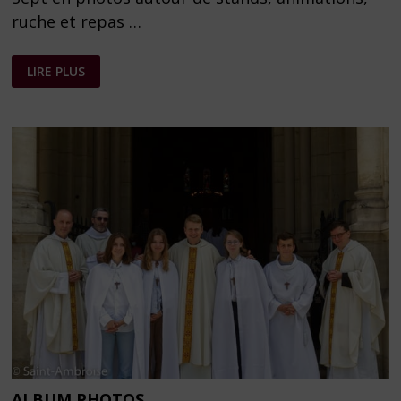
ruche et repas …
FÊTE
LIRE PLUS
DE
LA
MAISON
DU
SEPT
–
PHOTOS
ALBUM PHOTOS