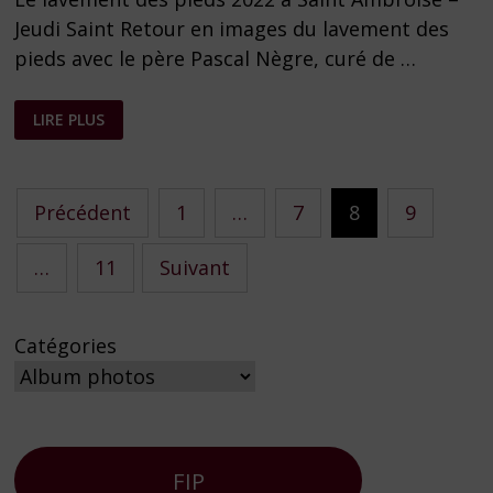
Jeudi Saint Retour en images du lavement des
pieds avec le père Pascal Nègre, curé de …
LE
LIRE PLUS
LAVEMENT
DES
PIEDS
2022
Pagination
Précédent
1
…
7
8
9
des
…
11
Suivant
publications
Catégories
FIP