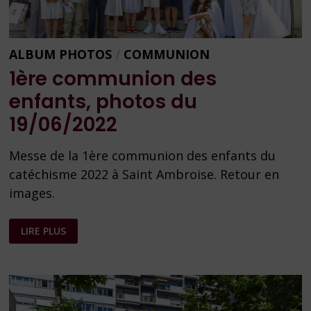
ALBUM PHOTOS
/
COMMUNION
1ère communion des
enfants, photos du
19/06/2022
Messe de la 1ère communion des enfants du
catéchisme 2022 à Saint Ambroise. Retour en
images.
1ÈRE
LIRE PLUS
COMMUNION
DES
ENFANTS,
PHOTOS
DU
19/06/2022