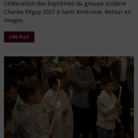
Célébration des baptêmes du groupe scolaire
Charles Péguy 2021 à Saint Ambroise. Retour en
images.
LES
LIRE PLUS
BAPTÊMES
2022
DU
GROUPE
SCOLAIRE
CHARLES
PÉGUY