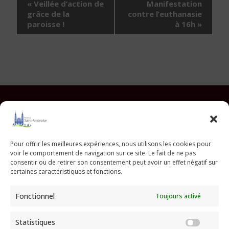
Navigation
«
Veillée d’action de
Manifestation
Évènement
grâce de la
contre l’euthanasie
paroisse !
à 16h
»
Facebook
Instagram
YouTube
Pinterest
TikTok
E-mail
Pour offrir les meilleures expériences, nous utilisons les cookies pour
voir le comportement de navigation sur ce site. Le fait de ne pas
Paroisse Saint Ambroise
consentir ou de retirer son consentement peut avoir un effet négatif sur
33 avenue Parmentier - 75011 Paris
certaines caractéristiques et fonctions.
paroisse@saint-ambroise.com
Fonctionnel
Toujours activé
Tel :
01 43 55 56 18
Statistiques
Statis