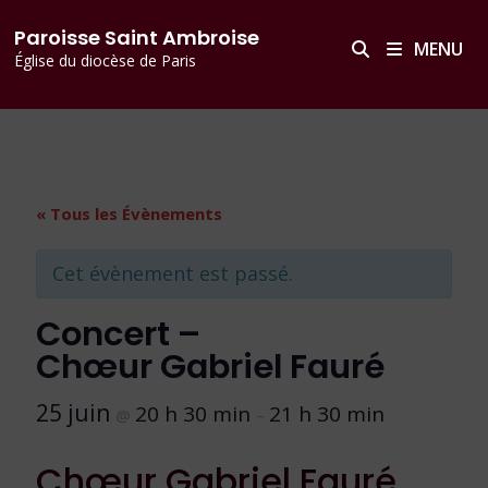
Passer
principal
Paroisse Saint Ambroise
au
MENU
Église du diocèse de Paris
contenu
« Tous les Évènements
Cet évènement est passé.
Concert –
Chœur Gabriel Fauré
25 juin
20 h 30 min
21 h 30 min
@
–
Chœur Gabriel Fauré,