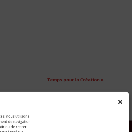
Temps pour la Création
»
ces, nous utilisons
ment de navigation
tir ou de retirer