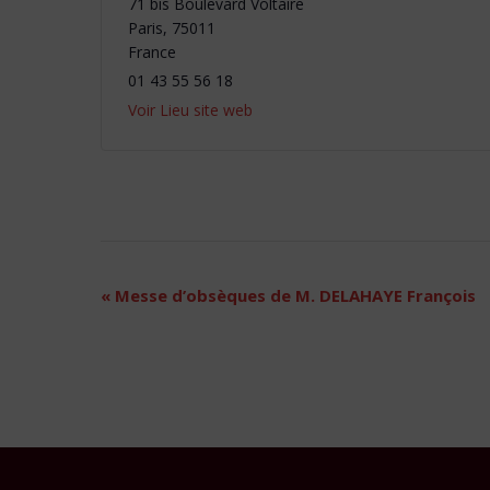
71 bis Boulevard Voltaire
Paris
,
75011
France
01 43 55 56 18
Voir Lieu site web
Navigation
«
Messe d’obsèques de M. DELAHAYE François
Évènement