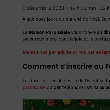
9 décembre 2023
19 h 30 min
22 h
@
–
À quelques jours du marché de Noël, Sai
La
Maison Paroissiale
vous convie au
dîn
savoureux menu dans la joie et le partag
Menu à 12€ par adulte
et
10€ par enfan
Comment s’inscrire au Fe
Les inscriptions du Festin de l’Avent se f
paroissiale
ou par téléphone :
01 43 55 5