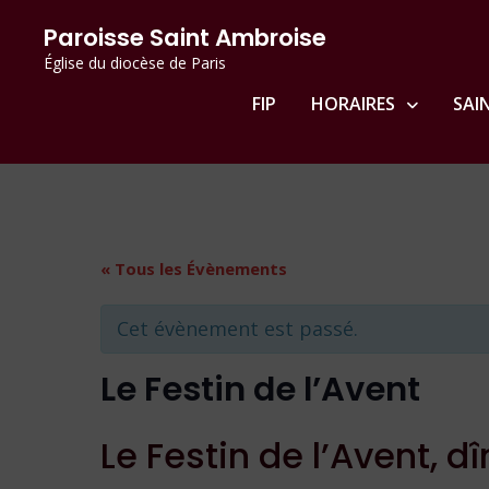
Passer
principal
Paroisse Saint Ambroise
au
Église du diocèse de Paris
contenu
FIP
HORAIRES
SAI
« Tous les Évènements
Cet évènement est passé.
Le Festin de l’Avent
Le Festin de l’Avent, d