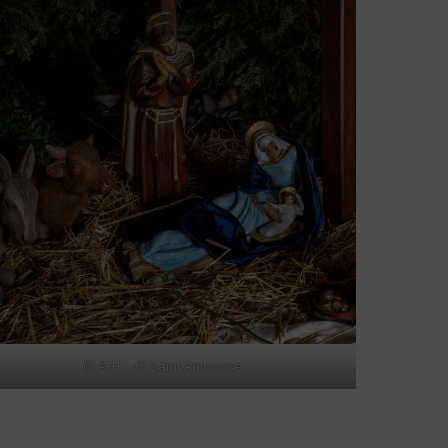
© AH+ – © Saint Ambroise