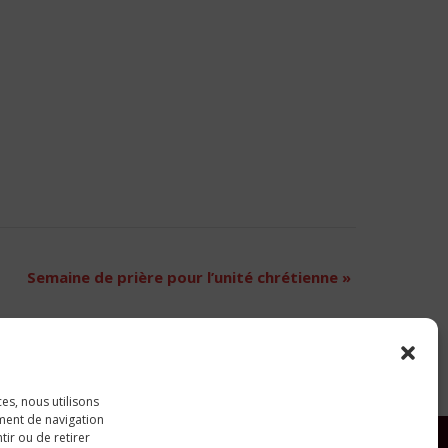
Semaine de prière pour l’unité chrétienne
»
ces, nous utilisons
ment de navigation
tir ou de retirer