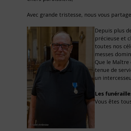
Avec grande tristesse, nous vous partage
Depuis plus de
précieuse et 
toutes nos cél
messes dominica
Que le Maître 
tenue de servi
un intercesseu
Les funéraill
Vous êtes tous