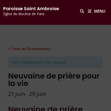
Passer
principal
Paroisse Saint Ambroise
au
MENU
Église du diocèse de Paris
contenu
« Tous les Évènements
Cet évènement est passé.
Neuvaine de prière pour
la vie
21 juin
29 juin
–
Neuvaine de prière