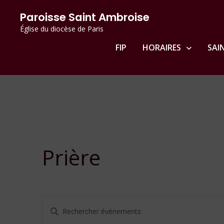
Passer
principal
Paroisse Saint Ambroise
au
Église du diocèse de Paris
contenu
FIP
HORAIRES
SAI
Prière
Recherche
Saisir
et
mot-