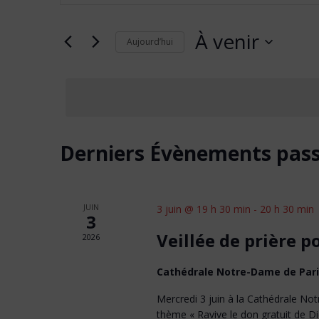
clé.
navigation
Rechercher
À venir
Aujourd’hui
de
Évènements
Sélectionnez
vues
par
une
mot-
Évènements
date.
clé.
Derniers Évènements pas
JUIN
3 juin @ 19 h 30 min
-
20 h 30 min
3
Veillée de prière p
2026
Cathédrale Notre-Dame de Par
Mercredi 3 juin à la Cathédrale Notr
thème « Ravive le don gratuit de Di