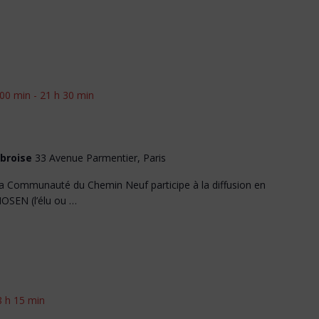
 00 min
-
21 h 30 min
mbroise
33 Avenue Parmentier, Paris
La Communauté du Chemin Neuf participe à la diffusion en
HOSEN (l’élu ou …
8 h 15 min