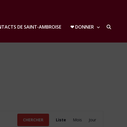
TACTS DE SAINT-AMBROISE
❤︎ DONNER
Navigation
CHERCHER
Liste
Mois
Jour
de