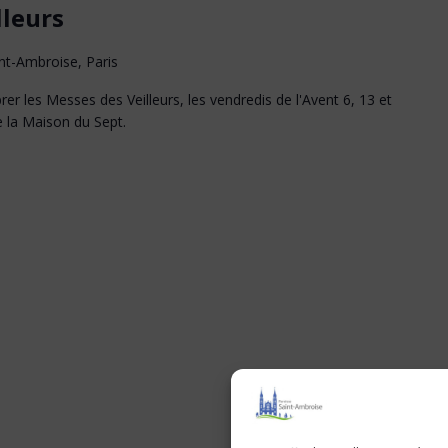
lleurs
nt-Ambroise, Paris
er les Messes des Veilleurs, les vendredis de l'Avent 6, 13 et
e la Maison du Sept.