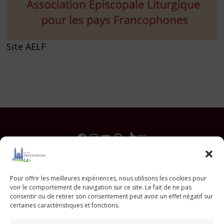
Site AELF
Facebook
Instagram
YouTube
Pinterest
TikTok
E-mail
Paroisse Saint Ambroise
Pour offrir les meilleures expériences, nous utilisons les cookies pour
voir le comportement de navigation sur ce site. Le fait de ne pas
33 avenue Parmentier - 75011 Paris
consentir ou de retirer son consentement peut avoir un effet négatif sur
paroisse@saint-ambroise.com
certaines caractéristiques et fonctions.
Tel :
01 43 55 56 18