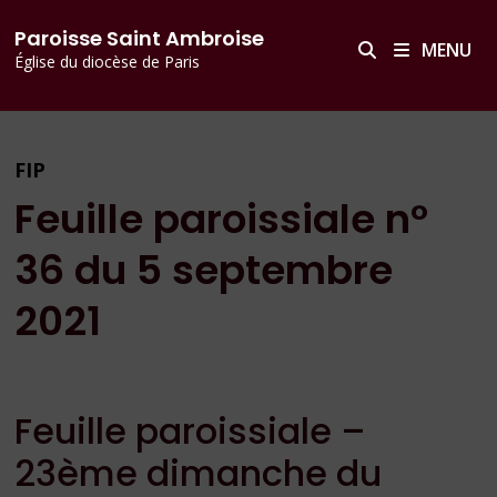
Passer
principal
Paroisse Saint Ambroise
au
MENU
Église du diocèse de Paris
contenu
FIP
Feuille paroissiale n°
36 du 5 septembre
2021
Feuille paroissiale –
23ème dimanche du