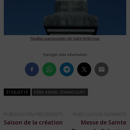
Feuilles paroissiales de Saint Ambroise
Partager cette information
ÉTIQUETTÉ
PÈRE ARMEL D’HARCOURT
Navigation
Publication
P
PUBLICATION PRÉCÉDENTE
PUBLICATION SUIVANTE
précédente :
s
Saison de la création
Messe de Sainte
de