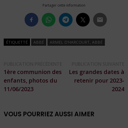
Partager cette information
ÉTIQUETTÉ
ABBÉ
ARMEL D’HARCOURT, ABBÉ
Navigation
Publication
P
PUBLICATION PRÉCÉDENTE
PUBLICATION SUIVANTE
précédente :
s
1ère communion des
Les grandes dates à
de
enfants, photos du
retenir pour 2023-
l’article
11/06/2023
2024
VOUS POURRIEZ AUSSI AIMER