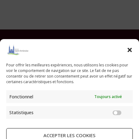
Facebook
Instagram
YouTube
Pinterest
TikTok
E-mail
Pour offrir les meilleures expériences, nous utilisons les cookies pour
voir le comportement de navigation sur ce site. Le fait de ne pas
Paroisse Saint Ambroise
consentir ou de retirer son consentement peut avoir un effet négatif sur
33 avenue Parmentier - 75011 Paris
certaines caractéristiques et fonctions.
paroisse@saint-ambroise.com
Fonctionnel
Toujours activé
Tel :
01 43 55 56 18
Statistiques
Statis
ACCEPTER LES COOKIES
RECHERCHER