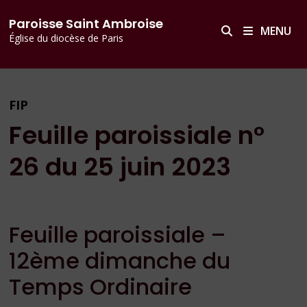
Passer
principal
Paroisse Saint Ambroise
au
MENU
Église du diocèse de Paris
contenu
FIP
Feuille paroissiale n°
26 du 25 juin 2023
Feuille paroissiale –
12ème dimanche du
Temps Ordinaire