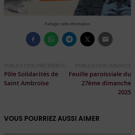
Partager cette information
Navigation
Publication
P
PUBLICATION PRÉCÉDENTE
PUBLICATION SUIVANTE
précédente :
s
Pôle Solidarités de
Feuille paroissiale du
de
Saint Ambroise
27ème dimanche
l’article
2025
VOUS POURRIEZ AUSSI AIMER