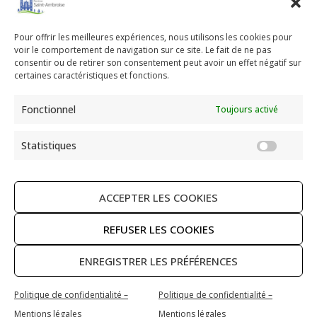
Pour offrir les meilleures expériences, nous utilisons les cookies pour
voir le comportement de navigation sur ce site. Le fait de ne pas
Paroisse Saint Ambroise
consentir ou de retirer son consentement peut avoir un effet négatif sur
33 avenue Parmentier - 75011 Paris
certaines caractéristiques et fonctions.
paroisse@saint-ambroise.com
Fonctionnel
Toujours activé
Tel :
01 43 55 56 18
Statistiques
Statis
ACCEPTER LES COOKIES
RECHERCHER
REFUSER LES COOKIES
ENREGISTRER LES PRÉFÉRENCES
Copyright © 2026 Paroisse Saint Ambroise
Politique de confidentialité –
Politique de confidentialité –
Politique de confidentialité – Mentions légales
Mentions légales
Mentions légales