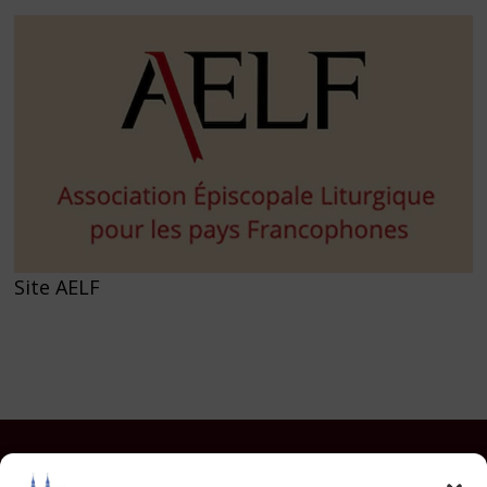
Site AELF
Facebook
Instagram
YouTube
Pinterest
TikTok
E-mail