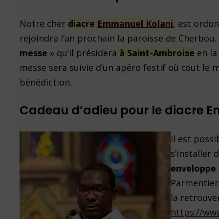
Notre cher
diacre
Emmanuel Kolani
, est ordo
rejoindra l’an prochain la paroisse de Cherbou.
messe
» qu’il présidera
à Saint-Ambroise
en la
messe sera suivie d’un apéro festif où tout le
bénédiction.
Cadeau d’adieu pour le diacre 
Il est poss
s’installer
enveloppe
Parmentier
la retrouver
https://ww