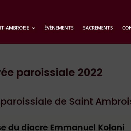
NT-AMBROISE
ÉVÈNEMENTS
SACREMENTS
CON
ée paroissiale 2022
paroissiale de Saint Ambroi
se du diacre Emmanuel Kolani