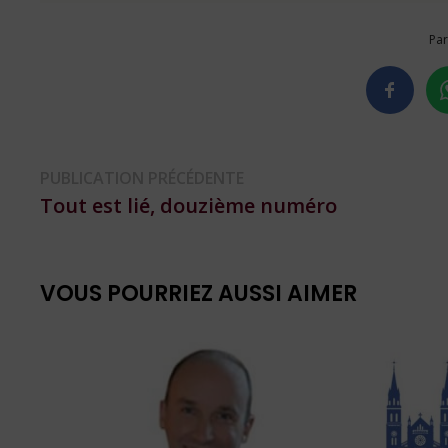
Par
Navigation
Publication
PUBLICATION PRÉCÉDENTE
précédente :
Tout est lié, douzième numéro
de
l’article
VOUS POURRIEZ AUSSI AIMER