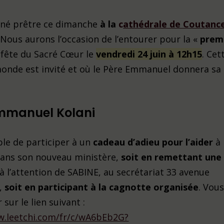
nné prêtre ce dimanche
à la
c
athédrale de Coutanc
 Nous aurons l’occasion de l’entourer pour la «
prem
 fête du Sacré Cœur le
vendredi 24 juin à 12h15
. Cet
 monde est invité et où le Père Emmanuel donnera sa
Emmanuel Kolani
ible de participer à un
cadeau d’adieu pour l’aider
à
 dans son nouveau ministère,
soit en remettant une
à l’attention de SABINE, au secrétariat 33 avenue
,
soit en participant à la cagnotte organisée
. Vou
 sur le lien suivant :
w.leetchi.com/fr/c/wA6bEb2G?