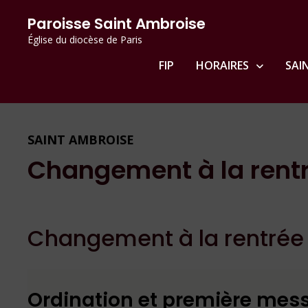
Passer
principal
Paroisse Saint Ambroise
au
Église du diocèse de Paris
contenu
FIP
HORAIRES
SAI
SAINT AMBROISE
Changement à la rentr
Changement à la rentrée 
Ordination et première mes