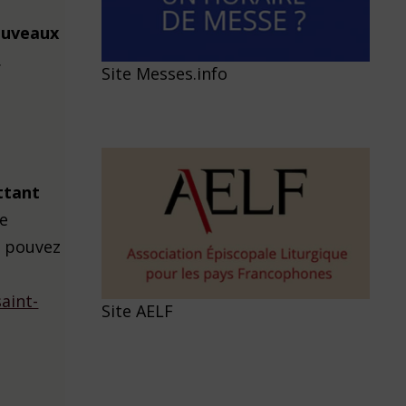
ouveaux
.
Site Messes.info
ttant
ue
s pouvez
aint-
Site AELF