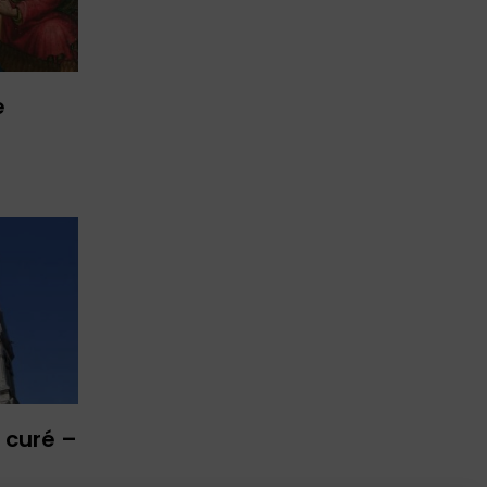
e
 curé –