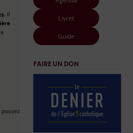
es
.
Il
Livret
ière
te
Guide
FAIRE UN DON
s pouvez