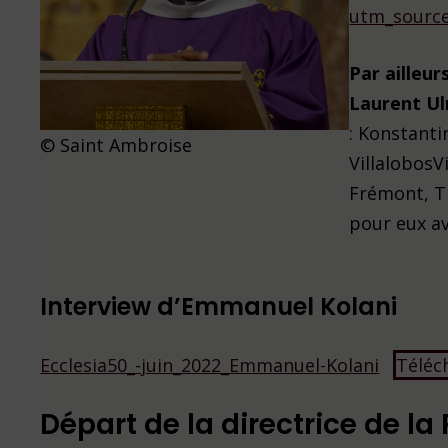
utm_source
Par ailleur
Laurent Ul
: Konstanti
© Saint Ambroise
VillalobosV
Frémont, T
pour eux av
Interview d’Emmanuel Kolani
Ecclesia50_-juin_2022_Emmanuel-Kolani
Téléc
Départ de la directrice de l