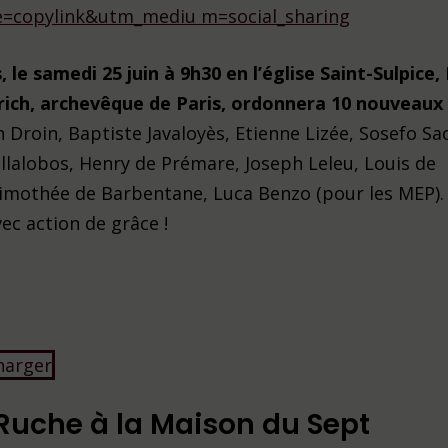
=copylink&utm_mediu m=social_sharing
s, le samedi 25 juin à 9h30 en l’église Saint-Sulpice
rich, archevêque de Paris, ordonnera 10 nouveaux
n Droin, Baptiste Javaloyès, Etienne Lizée, Sosefo Sa
illalobos, Henry de Prémare, Joseph Leleu, Louis de
imothée de Barbentane, Luca Benzo (pour les MEP).
ec action de grâce !
harger
a Ruche à la Maison du Sept