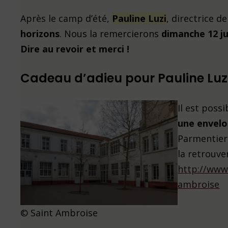
Après le camp d’été,
Pauline Luzi
, directrice d
horizons
. Nous la remercierons
dimanche 12 ju
Dire au revoir et merci !
Cadeau d’adieu pour Pauline Luz
Il est poss
une envel
Parmentier
la retrouver
http://www.
ambroise
© Saint Ambroise