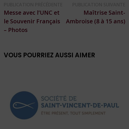
Navigation
Publication
P
PUBLICATION PRÉCÉDENTE
PUBLICATION SUIVANTE
précédente :
s
Messe avec l’UNC et
Maîtrise Saint-
de
le Souvenir Français
Ambroise (8 à 15 ans)
l’article
– Photos
VOUS POURRIEZ AUSSI AIMER