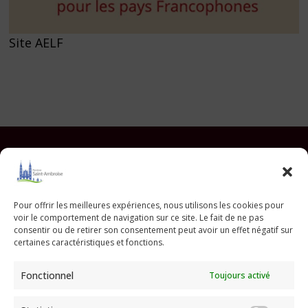
Site AELF
Facebook
Instagram
YouTube
Pinterest
TikTok
E-mail
Pour offrir les meilleures expériences, nous utilisons les cookies pour
voir le comportement de navigation sur ce site. Le fait de ne pas
Paroisse Saint Ambroise
consentir ou de retirer son consentement peut avoir un effet négatif sur
33 avenue Parmentier - 75011 Paris
certaines caractéristiques et fonctions.
paroisse@saint-ambroise.com
Fonctionnel
Toujours activé
Tel :
01 43 55 56 18