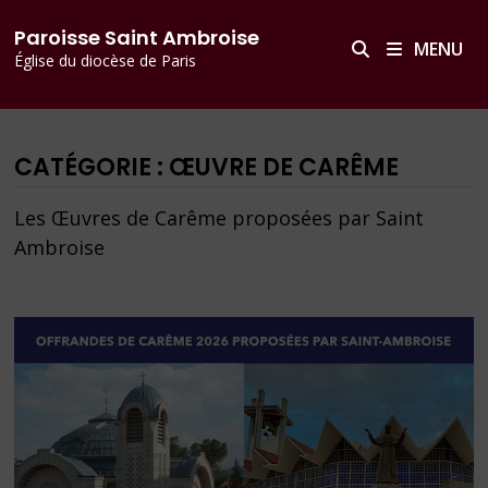
Passer
principal
Paroisse Saint Ambroise
au
MENU
Église du diocèse de Paris
contenu
CATÉGORIE :
ŒUVRE DE CARÊME
Les Œuvres de Carême proposées par Saint
Ambroise