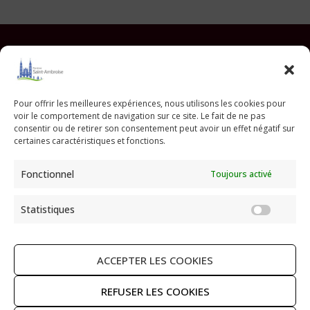
Facebook
Instagram
YouTube
Pinterest
TikTok
E-mail
Pour offrir les meilleures expériences, nous utilisons les cookies pour
voir le comportement de navigation sur ce site. Le fait de ne pas
Paroisse Saint Ambroise
consentir ou de retirer son consentement peut avoir un effet négatif sur
33 avenue Parmentier - 75011 Paris
certaines caractéristiques et fonctions.
paroisse@saint-ambroise.com
Fonctionnel
Toujours activé
Tel :
01 43 55 56 18
Statistiques
Statis
ACCEPTER LES COOKIES
RECHERCHER
REFUSER LES COOKIES