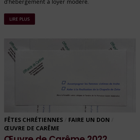
d’hébergement à loyer modéré.
ŒUVRE
LIRE PLUS
DE
CARÊME
2023
FÊTES CHRÉTIENNES
/
FAIRE UN DON
/
ŒUVRE DE CARÊME
Œuvre de Carême 2022