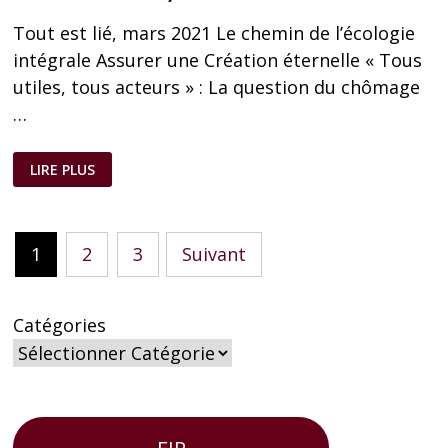
Tout est lié, mars 2021 Le chemin de l’écologie
intégrale Assurer une Création éternelle « Tous
utiles, tous acteurs » : La question du chômage
…
TOUT
LIRE PLUS
EST
LIÉ,
SIXIÈME
NUMÉRO
Pagination
1
2
3
Suivant
des
publications
Catégories
FIP