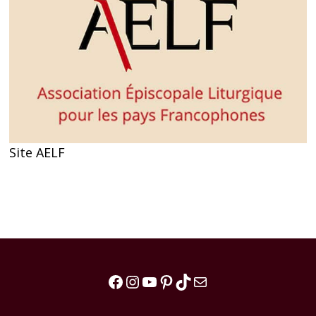
Site AELF
Facebook
Instagram
YouTube
Pinterest
TikTok
E-mail