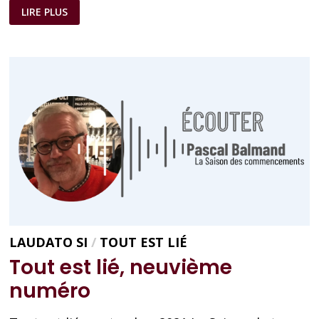
TOUT
LIRE PLUS
EST
LIÉ,
DIXIÈME
NUMÉRO
LAUDATO SI
/
TOUT EST LIÉ
Tout est lié, neuvième
numéro