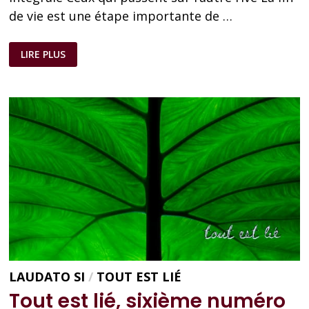
de vie est une étape importante de …
TOUT
LIRE PLUS
EST
LIÉ,
SEPTIÈME
NUMÉRO
LAUDATO SI
/
TOUT EST LIÉ
Tout est lié, sixième numéro