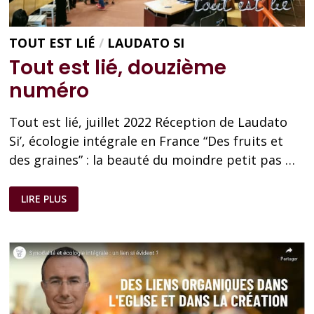
TOUT EST LIÉ
/
LAUDATO SI
Tout est lié, douzième
numéro
Tout est lié, juillet 2022 Réception de Laudato
Si’, écologie intégrale en France “Des fruits et
des graines” : la beauté du moindre petit pas …
TOUT
LIRE PLUS
EST
LIÉ,
DOUZIÈME
NUMÉRO