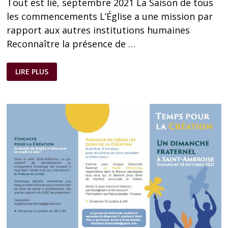
Tout est lié, septembre 2021 La Saison de tous
les commencements L’Église a une mission par
rapport aux autres institutions humaines
Reconnaître la présence de …
TOUT
LIRE PLUS
EST
LIÉ,
NEUVIÈME
NUMÉRO