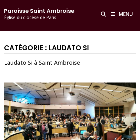
Passer
principal
Paroisse Saint Ambroise
au
MENU
Église du diocèse de Paris
contenu
CATÉGORIE :
LAUDATO SI
Laudato Si à Saint Ambroise