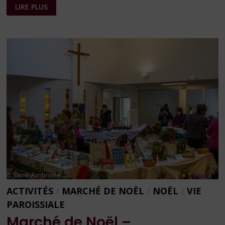
CONFÉRENCE
LIRE PLUS
SUR
NOTRE-
DAME
DE
PARIS
ACTIVITÉS
/
MARCHÉ DE NOËL
/
NOËL
/
VIE
PAROISSIALE
Marché de Noël –