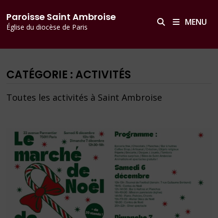
Passer
principal
Paroisse Saint Ambroise
au
MENU
Église du diocèse de Paris
contenu
CATÉGORIE :
ACTIVITÉS
Toutes les activités à Saint Ambroise