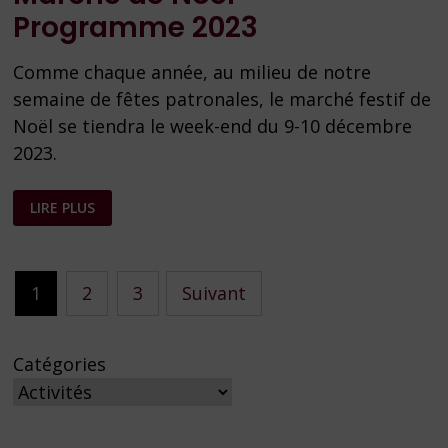
Programme 2023
Comme chaque année, au milieu de notre
semaine de fêtes patronales, le marché festif de
Noël se tiendra le week-end du 9-10 décembre
2023.
MARCHÉ
LIRE PLUS
DE
NOËL
–
PROGRAMME
2023
Pagination
1
2
3
Suivant
des
publications
Catégories