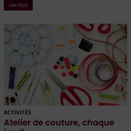
MARCHÉ
LIRE PLUS
DE
NOËL
–
EDITION
2024
ACTIVITÉS
Atelier de couture, chaque