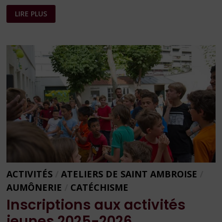
MARCHÉ
LIRE PLUS
DE
NOËL
–
EDITION
2025
ACTIVITÉS
/
ATELIERS DE SAINT AMBROISE
/
AUMÔNERIE
/
CATÉCHISME
Inscriptions aux activités
jeunes 2025-2026