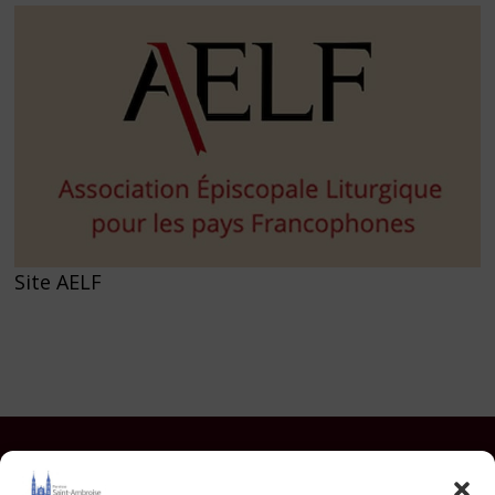
Site AELF
Facebook
Instagram
YouTube
Pinterest
TikTok
E-mail