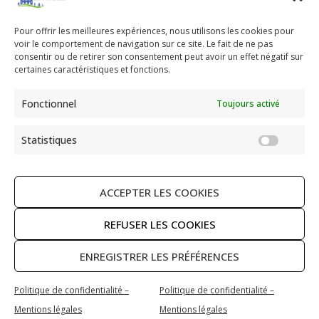
Pour offrir les meilleures expériences, nous utilisons les cookies pour
voir le comportement de navigation sur ce site. Le fait de ne pas
Paroisse Saint Ambroise
consentir ou de retirer son consentement peut avoir un effet négatif sur
33 avenue Parmentier - 75011 Paris
certaines caractéristiques et fonctions.
paroisse@saint-ambroise.com
Fonctionnel
Toujours activé
Tel :
01 43 55 56 18
Statistiques
Statis
ACCEPTER LES COOKIES
RECHERCHER
REFUSER LES COOKIES
ENREGISTRER LES PRÉFÉRENCES
Copyright © 2026 Paroisse Saint Ambroise
Politique de confidentialité –
Politique de confidentialité –
Politique de confidentialité – Mentions légales
Mentions légales
Mentions légales