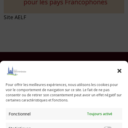
Site AELF
Facebook
Instagram
YouTube
Pinterest
TikTok
E-mail
Pour offrir les meilleures expériences, nous utilisons les cookies pour
voir le comportement de navigation sur ce site. Le fait de ne pas
Paroisse Saint Ambroise
consentir ou de retirer son consentement peut avoir un effet négatif sur
33 avenue Parmentier - 75011 Paris
certaines caractéristiques et fonctions.
paroisse@saint-ambroise.com
Fonctionnel
Toujours activé
Tel :
01 43 55 56 18