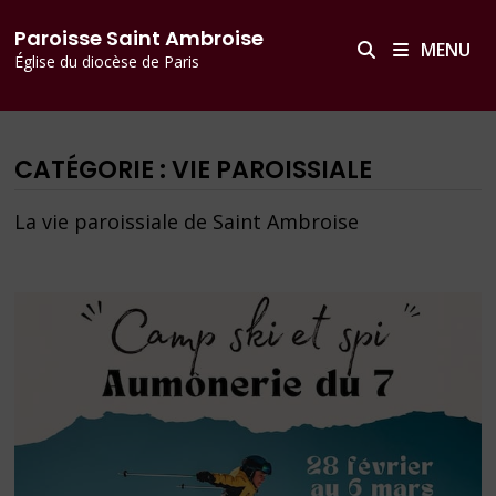
Passer
principal
Paroisse Saint Ambroise
au
MENU
Église du diocèse de Paris
contenu
CATÉGORIE :
VIE PAROISSIALE
La vie paroissiale de Saint Ambroise