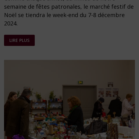
semaine de fêtes patronales, le marché festif de
Noël se tiendra le week-end du 7-8 décembre
2024.
MARCHÉ
LIRE PLUS
DE
NOËL
–
PROGRAMME
2024