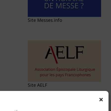
Site Messes.info
Site AELF