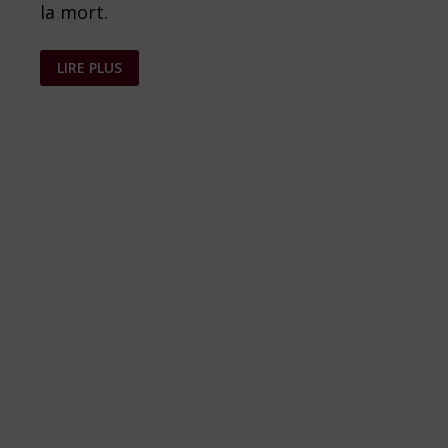
la mort.
ACCOMPAGNER
LIRE PLUS
LE
DEUIL