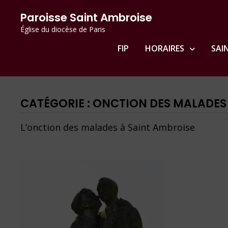
Passer
principal
Paroisse Saint Ambroise
au
Église du diocèse de Paris
contenu
FIP
HORAIRES
SAI
CATÉGORIE :
ONCTION DES MALADES
L’onction des malades à Saint Ambroise