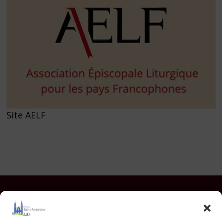
Site AELF
Facebook
Instagram
YouTube
Pinterest
TikTok
E-mail