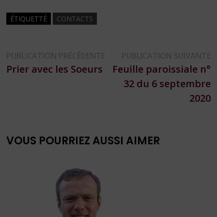
ÉTIQUETTÉ
CONTACTS
Navigation
Publication
P
PUBLICATION PRÉCÉDENTE
PUBLICATION SUIVANTE
précédente :
s
Prier avec les Soeurs
Feuille paroissiale n°
de
32 du 6 septembre
l’article
2020
VOUS POURRIEZ AUSSI AIMER