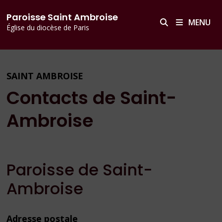
Passer
principal
Paroisse Saint Ambroise
au
MENU
Église du diocèse de Paris
contenu
SAINT AMBROISE
Contacts de Saint-
Ambroise
Paroisse de Saint-
Ambroise
Adresse postale