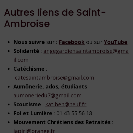
Autres liens de Saint-
Ambroise
Nous suivre
sur :
F
acebook
ou sur
Y
ouTube
Solidarité
:
angegardiensaintambroise@gma
il.com
Catéchisme
:
catesaintambroise@gmail.com
Aumônerie, ados, étudiants
:
aumoneriedu7@gmail.com
Scoutisme
:
kat.ben@neuf.fr
Foi et Lumière
: 01 43 55 56 18
Mouvement Chrétiens des Retraités
:
japiri@orange.fr