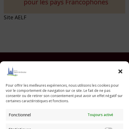
Site AELF
Facebook
Instagram
YouTube
Pinterest
TikTok
E-mail
Pour offrir les meilleures expériences, nous utilisons les cookies pour
voir le comportement de navigation sur ce site. Le fait de ne pas
Paroisse Saint Ambroise
consentir ou de retirer son consentement peut avoir un effet négatif sur
33 avenue Parmentier - 75011 Paris
certaines caractéristiques et fonctions.
paroisse@saint-ambroise.com
Fonctionnel
Toujours activé
Tel :
01 43 55 56 18