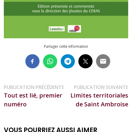
Partager cette information
Navigation
Publication
P
PUBLICATION PRÉCÉDENTE
PUBLICATION SUIVANTE
précédente :
s
Tout est lié, premier
Limites territoriales
de
numéro
de Saint Ambroise
l’article
VOUS POURRIEZ AUSSI AIMER