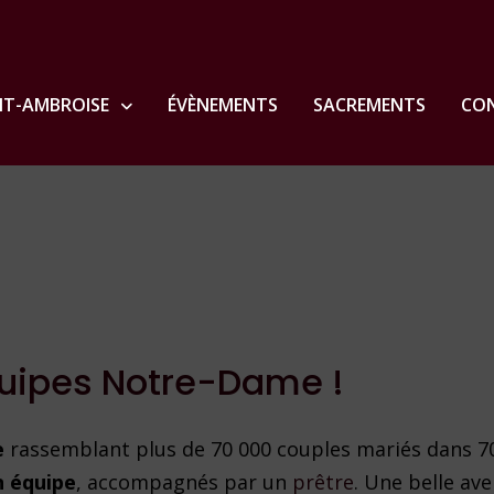
NT-AMBROISE
ÉVÈNEMENTS
SACREMENTS
CON
quipes Notre-Dame !
e
rassemblant plus de 70 000 couples mariés dans 7
n équipe
, accompagnés par un
prêtre
. Une belle av