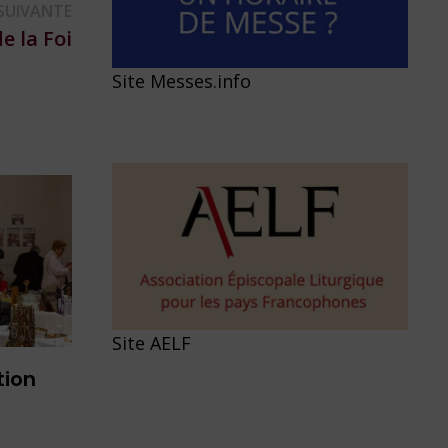
Publication
SUIVANTE
suivante :
e la Foi
Site Messes.info
Site AELF
tion