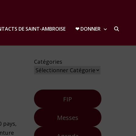
TACTS DE SAINT-AMBROISE
❤︎ DONNER
Catégories
FIP
Messes
0 pays,
enture
Agenda