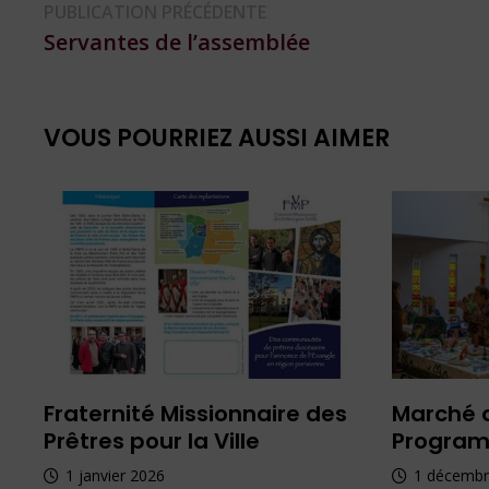
Navigation
Publication
PUBLICATION PRÉCÉDENTE
précédente :
Servantes de l’assemblée
de
l’article
VOUS POURRIEZ AUSSI AIMER
Fraternité Missionnaire des
Marché 
Prêtres pour la Ville
Progra
1 janvier 2026
1 décembr