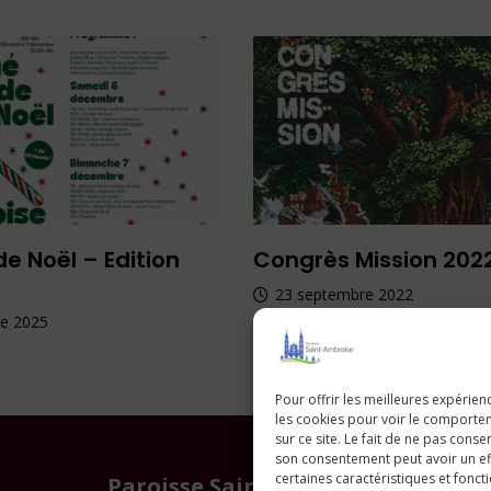
e Noël – Edition
Congrès Mission 202
23 septembre 2022
e 2025
Pour offrir les meilleures expérien
les cookies pour voir le comporte
sur ce site. Le fait de ne pas consen
son consentement peut avoir un eff
certaines caractéristiques et fonct
Paroisse Saint Ambroise