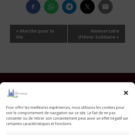
Navigation
«
Marche pour la
Anniversaire
Évènement
Vie
d’Hiver Solidaire
»
Facebook
Instagram
YouTube
Pinterest
TikTok
E-mail
Pour offrir les meilleures expériences, nous utilisons les cookies pour
voir le comportement de navigation sur ce site. Le fait de ne pas
Paroisse Saint Ambroise
consentir ou de retirer son consentement peut avoir un effet négatif sur
33 avenue Parmentier - 75011 Paris
certaines caractéristiques et fonctions.
paroisse@saint-ambroise.com