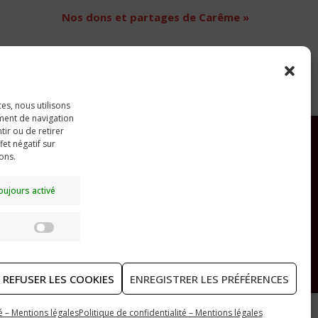
Nos dons et partages de Carême
»
ces, nous utilisons
ment de navigation
tir ou de retirer
et négatif sur
ions.
RECHERCHER
oujours activé
Statistiques
REFUSER LES COOKIES
ENREGISTRER LES PRÉFÉRENCES
té – Mentions légales
Politique de confidentialité – Mentions légales
Politique de confidentialité – Mentions légales