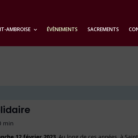
NT-AMBROISE
ÉVÈNEMENTS
SACREMENTS
CON
lidaire
0 min
anche 12 février 2023
. Au long de ces années, à Sai