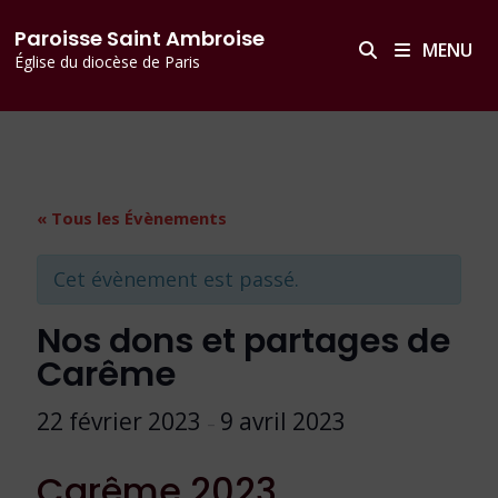
Passer
principal
Paroisse Saint Ambroise
au
MENU
Église du diocèse de Paris
contenu
« Tous les Évènements
Cet évènement est passé.
Nos dons et partages de
Carême
22 février 2023
9 avril 2023
–
Carême 2023