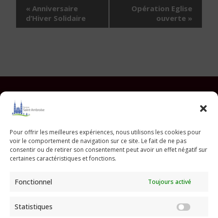
Navigation
«
Anniversaire
Opération Eglise
Évènement
d’Hiver Solidaire
ouverte
»
Facebook
Instagram
YouTube
Pinterest
TikTok
E-mail
Pour offrir les meilleures expériences, nous utilisons les cookies pour
voir le comportement de navigation sur ce site. Le fait de ne pas
Paroisse Saint Ambroise
consentir ou de retirer son consentement peut avoir un effet négatif sur
33 avenue Parmentier - 75011 Paris
certaines caractéristiques et fonctions.
paroisse@saint-ambroise.com
Fonctionnel
Toujours activé
Tel :
01 43 55 56 18
Statistiques
Statis