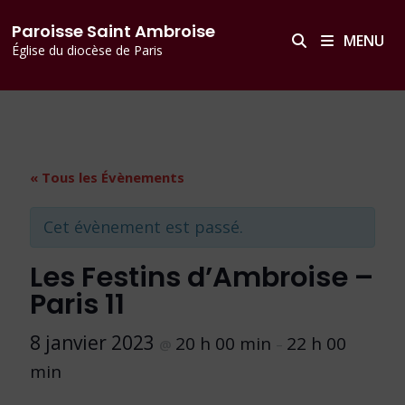
Passer
principal
Paroisse Saint Ambroise
au
MENU
Église du diocèse de Paris
contenu
« Tous les Évènements
Cet évènement est passé.
Les Festins d’Ambroise –
Paris 11
8 janvier 2023
20 h 00 min
22 h 00
@
–
min