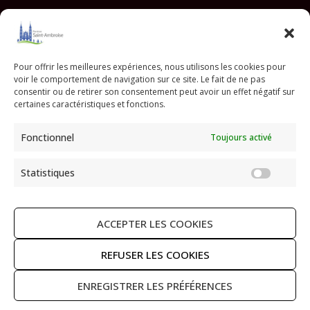
Facebook
Instagram
YouTube
Pinterest
TikTok
E-mail
Pour offrir les meilleures expériences, nous utilisons les cookies pour
voir le comportement de navigation sur ce site. Le fait de ne pas
Paroisse Saint Ambroise
consentir ou de retirer son consentement peut avoir un effet négatif sur
33 avenue Parmentier - 75011 Paris
certaines caractéristiques et fonctions.
paroisse@saint-ambroise.com
Fonctionnel
Toujours activé
Tel :
01 43 55 56 18
Statistiques
Statis
ACCEPTER LES COOKIES
RECHERCHER
REFUSER LES COOKIES
ENREGISTRER LES PRÉFÉRENCES
Copyright © 2026 Paroisse Saint Ambroise