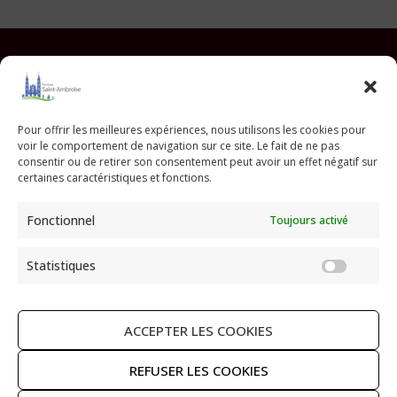
Facebook
Instagram
YouTube
Pinterest
TikTok
E-mail
Pour offrir les meilleures expériences, nous utilisons les cookies pour
voir le comportement de navigation sur ce site. Le fait de ne pas
Paroisse Saint Ambroise
consentir ou de retirer son consentement peut avoir un effet négatif sur
33 avenue Parmentier - 75011 Paris
certaines caractéristiques et fonctions.
paroisse@saint-ambroise.com
Fonctionnel
Toujours activé
Tel :
01 43 55 56 18
Statistiques
Statis
ACCEPTER LES COOKIES
RECHERCHER
REFUSER LES COOKIES