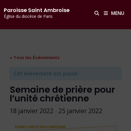
Passer
principal
Paroisse Saint Ambroise
au
MENU
Église du diocèse de Paris
contenu
« Tous les Évènements
Cet évènement est passé.
Semaine de prière pour
l’unité chrétienne
18 janvier 2022
25 janvier 2022
–