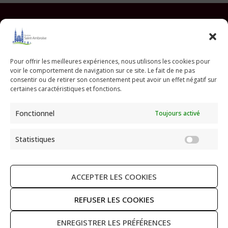
Facebook
Instagram
YouTube
Pinterest
TikTok
E-mail
Pour offrir les meilleures expériences, nous utilisons les cookies pour
voir le comportement de navigation sur ce site. Le fait de ne pas
Paroisse Saint Ambroise
consentir ou de retirer son consentement peut avoir un effet négatif sur
33 avenue Parmentier - 75011 Paris
certaines caractéristiques et fonctions.
paroisse@saint-ambroise.com
Fonctionnel
Toujours activé
Tel :
01 43 55 56 18
Statistiques
Statis
ACCEPTER LES COOKIES
RECHERCHER
REFUSER LES COOKIES
ENREGISTRER LES PRÉFÉRENCES