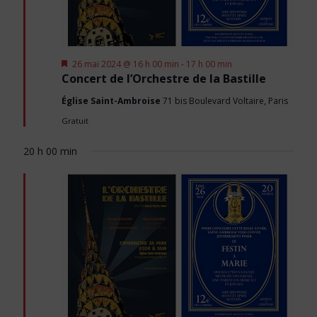
Mis
26 mai 2024 @ 16 h 00 min
-
17 h 00 min
en
Concert de l’Orchestre de la Bastille
avant
Église Saint-Ambroise
71 bis Boulevard Voltaire, Paris
Gratuit
20 h 00 min