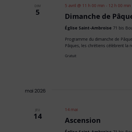
5 avril @ 11 h 00 min
-
12 h 00 min
DIM
5
Dimanche de Pâqu
Église Saint-Ambroise
71 bis Bou
Programme du dimanche de Pâques 
Pâques, les chrétiens célèbrent la 
Gratuit
mai 2026
14 mai
JEU
14
Ascension
Église Saint-Ambroise
71 bis Bou