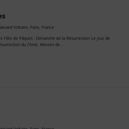
es
levard Voltaire, Paris, France
Fête de Pâques : Dimanche de la Résurrection Le jour de
résurrection du Christ. Messes de …
levard Voltaire, Paris, France