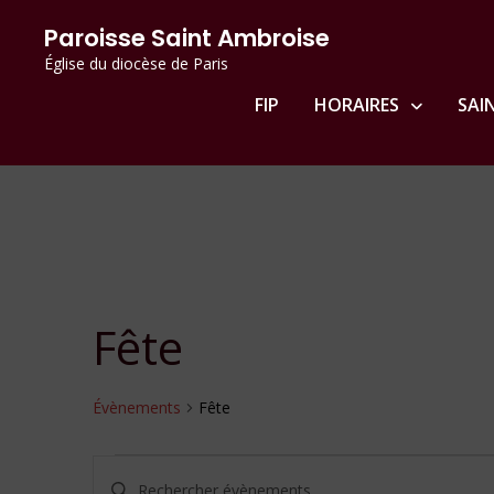
Passer
principal
Paroisse Saint Ambroise
au
Église du diocèse de Paris
contenu
FIP
HORAIRES
SAI
Fête
Évènements
Fête
Évènements
Recherche
Saisir