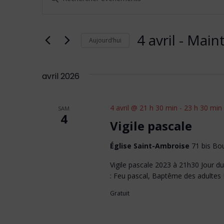
et
mot-
clé.
navigation
Rechercher
4 avril
 - 
Main
Aujourd’hui
de
Évènements
Sélectionnez
vues
par
une
mot-
avril 2026
Évènements
date.
clé.
4 avril @ 21 h 30 min
-
23 h 30 min
SAM
4
Vigile pascale
Église Saint-Ambroise
71 bis Bou
Vigile pascale 2023 à 21h30 Jour du
: Feu pascal, Baptême des adultes
Gratuit