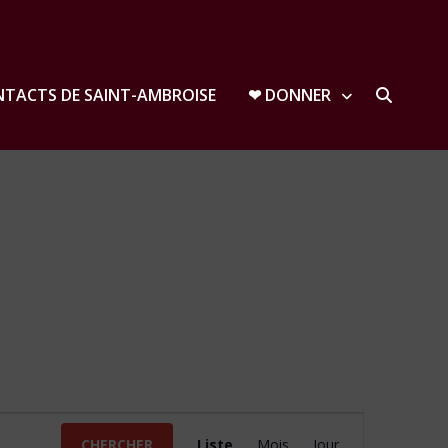
TACTS DE SAINT-AMBROISE
❤︎ DONNER
Navigation
CHERCHER
Liste
Mois
Jour