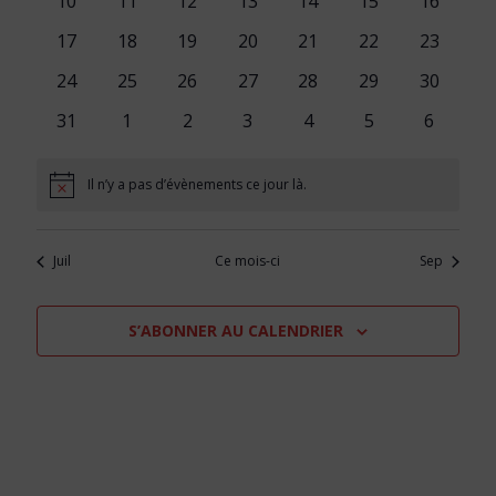
vues
0
0
0
0
0
0
0
10
11
12
13
14
15
16
évènements
évènements
évènements
évènements
évènements
évènements
évèneme
Évène
0
0
0
0
0
0
0
17
18
19
20
21
22
23
évènements
évènements
évènements
évènements
évènements
évènements
évèneme
0
0
0
0
0
0
0
24
25
26
27
28
29
30
évènements
évènements
évènements
évènements
évènements
évènements
évèneme
0
0
0
0
0
0
0
31
1
2
3
4
5
6
évènements
évènements
évènements
évènements
évènements
évènements
évèneme
Il n’y a pas d’évènements ce jour là.
Notice
Juil
Ce mois-ci
Sep
S’ABONNER AU CALENDRIER