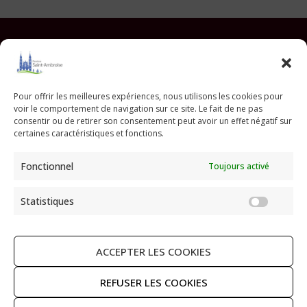
Facebook
Instagram
YouTube
Pinterest
TikTok
E-mail
Pour offrir les meilleures expériences, nous utilisons les cookies pour
voir le comportement de navigation sur ce site. Le fait de ne pas
Paroisse Saint Ambroise
consentir ou de retirer son consentement peut avoir un effet négatif sur
33 avenue Parmentier - 75011 Paris
certaines caractéristiques et fonctions.
paroisse@saint-ambroise.com
Fonctionnel
Toujours activé
Tel :
01 43 55 56 18
Statistiques
Statis
ACCEPTER LES COOKIES
RECHERCHER
REFUSER LES COOKIES