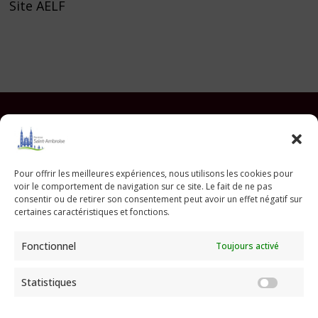
Site AELF
Facebook
Instagram
YouTube
Pinterest
TikTok
E-mail
Pour offrir les meilleures expériences, nous utilisons les cookies pour
voir le comportement de navigation sur ce site. Le fait de ne pas
Paroisse Saint Ambroise
consentir ou de retirer son consentement peut avoir un effet négatif sur
33 avenue Parmentier - 75011 Paris
certaines caractéristiques et fonctions.
paroisse@saint-ambroise.com
Fonctionnel
Toujours activé
Tel :
01 43 55 56 18
Statistiques
Statis