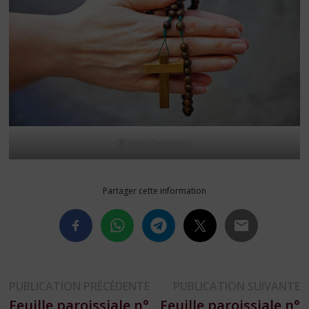
© Saint Ambroise
Partager cette information
Navigation
Publication
P
PUBLICATION PRÉCÉDENTE
PUBLICATION SUIVANTE
précédente :
s
Feuille paroissiale n°
Feuille paroissiale n°