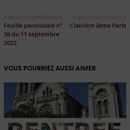
Navigation
Publication
P
PUBLICATION PRÉCÉDENTE
PUBLICATION SUIVANTE
précédente :
s
Feuille paroissiale n°
Clairière 2ème Paris
de
36 du 11 septembre
l’article
2022
VOUS POURRIEZ AUSSI AIMER