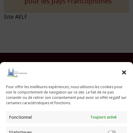
Site AELF
Facebook
Instagram
YouTube
Pinterest
TikTok
E-mail
Pour offrir les meilleures expériences, nous utilisons les cookies pour
voir le comportement de navigation sur ce site. Le fait de ne pas
Paroisse Saint Ambroise
consentir ou de retirer son consentement peut avoir un effet négatif sur
33 avenue Parmentier - 75011 Paris
certaines caractéristiques et fonctions.
paroisse@saint-ambroise.com
Fonctionnel
Toujours activé
Tel :
01 43 55 56 18
Statistiques