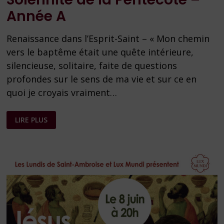
Année A
Renaissance dans l’Esprit-Saint – « Mon chemin
vers le baptême était une quête intérieure,
silencieuse, solitaire, faite de questions
profondes sur le sens de ma vie et sur ce en
quoi je croyais vraiment…
FEUILLE
LIRE PLUS
PAROISSIALE
–
SOLENNITÉ
DE
LA
PENTECÔTE
–
ANNÉE
A