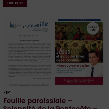
MCR
LIRE PLUS
PARIS
–
MOUVEMENT
CHRÉTIEN
DES
RETRAITÉS
FIP
Feuille paroissiale –
Solennité de la Pentecôte –