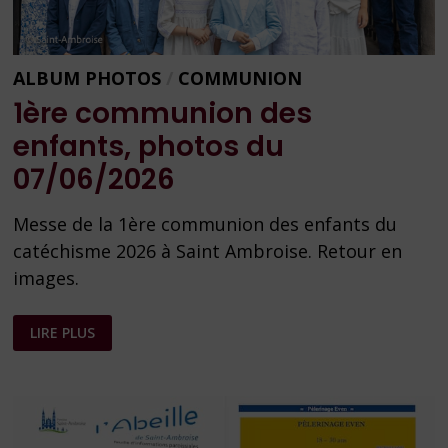
ALBUM PHOTOS
/
COMMUNION
1ère communion des
enfants, photos du
07/06/2026
Messe de la 1ère communion des enfants du
catéchisme 2026 à Saint Ambroise. Retour en
images.
1ÈRE
LIRE PLUS
COMMUNION
DES
ENFANTS,
PHOTOS
DU
07/06/2026