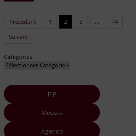
DE
SAINT-
AMBROISE
2026
Pagination
Précédent
1
2
3
…
74
des
Suivant
publications
Catégories
FIP
Messes
Agenda