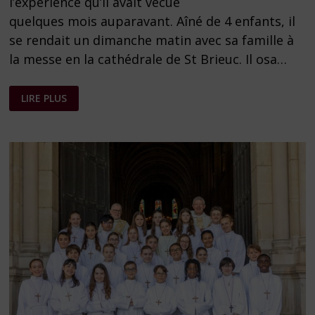
l’expérience qu’il avait vécue
quelques mois auparavant. Aîné de 4 enfants, il
se rendait un dimanche matin avec sa famille à
la messe en la cathédrale de St Brieuc. Il osa…
FEUILLE
LIRE PLUS
PAROISSIALE
–
LE
SAINT
SACREMENT
DU
CORPS
ET
DU
SANG
DU
CHRIST
–
ANNÉE
A