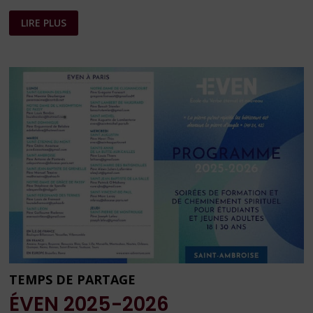
FEUILLE
LIRE PLUS
PAROISSIALE
–
LA
SAINTE
TRINITÉ
–
ANNÉE
A
TEMPS DE PARTAGE
ÉVEN 2025-2026