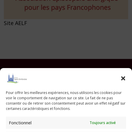
Site AELF
Facebook
Instagram
YouTube
Pinterest
TikTok
E-mail
Pour offrir les meilleures expériences, nous utilisons les cookies pour
voir le comportement de navigation sur ce site. Le fait de ne pas
Paroisse Saint Ambroise
consentir ou de retirer son consentement peut avoir un effet négatif sur
33 avenue Parmentier - 75011 Paris
certaines caractéristiques et fonctions.
paroisse@saint-ambroise.com
Fonctionnel
Toujours activé
Tel :
01 43 55 56 18