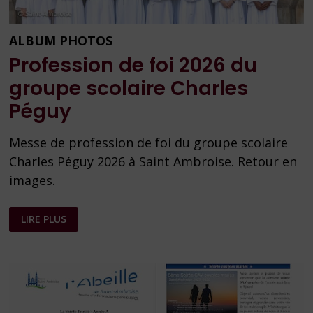
ALBUM PHOTOS
Profession de foi 2026 du
groupe scolaire Charles
Péguy
Messe de profession de foi du groupe scolaire
Charles Péguy 2026 à Saint Ambroise. Retour en
images.
PROFESSION
LIRE PLUS
DE
FOI
2026
DU
GROUPE
SCOLAIRE
CHARLES
PÉGUY