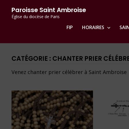
Passer
principal
Paroisse Saint Ambroise
au
Église du diocèse de Paris
contenu
FIP
HORAIRES
SAI
CATÉGORIE :
CHANTER PRIER CÉLÉBR
Venez chanter prier célébrer à Saint Ambroise