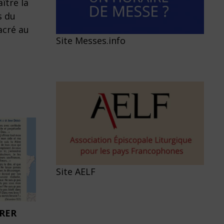
ître la
s du
acré au
Site Messes.info
Site AELF
BRER