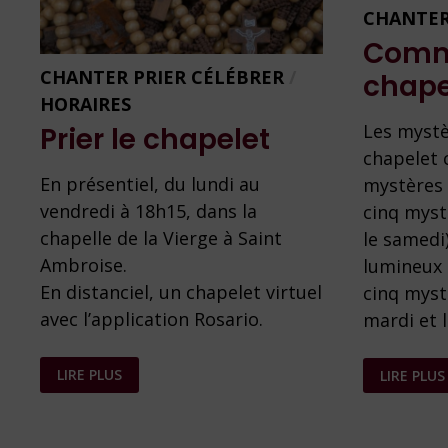
CHANTER
Comme
CHANTER PRIER CÉLÉBRER
/
chape
HORAIRES
Les mystè
Prier le chapelet
chapelet 
En présentiel, du lundi au
mystères 
vendredi à 18h15, dans la
cinq mystè
chapelle de la Vierge à Saint
le samedi
Ambroise.
lumineux (
En distanciel, un chapelet virtuel
cinq myst
avec l’application Rosario.
mardi et 
PRIER
COMMEN
LIRE PLUS
LIRE PLUS
LE
PRIER
CHAPELET
LE
CHAPELET