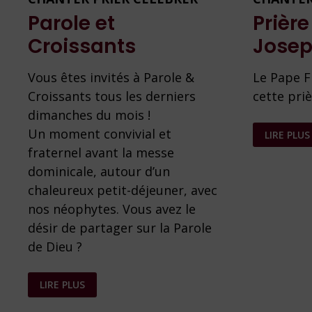
Parole et
Prière
Croissants
Jose
Vous êtes invités à Parole &
Le Pape F
Croissants tous les derniers
cette priè
dimanches du mois !
PRIÈRE
Un moment convivial et
LIRE PLUS
À
SAINT
fraternel avant la messe
JOSEPH
dominicale, autour d’un
chaleureux petit-déjeuner, avec
nos néophytes. Vous avez le
désir de partager sur la Parole
de Dieu ?
PAROLE
LIRE PLUS
ET
CROISSANTS