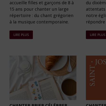
accueille filles et garçons de 8 à
du dixièm
15 ans pour chanter un large
attentats
répertoire : du chant grégorien
notre égli
à la musique contemporaine.
répondre
MAÎTRISE
PARCOUR
LIRE PLUS
LIRE PLUS
SAINT-
MUSICAL
AMBROISE
DE
(8
L’ESPÉRAN
À
PHOTOS
15
ANS)
CHANTER PRIER CÉLÉBRER
CHANTER