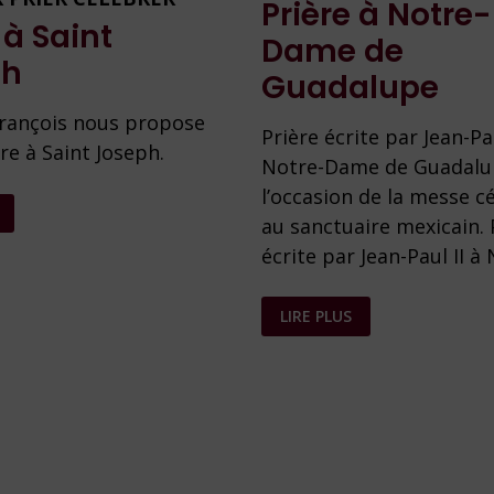
Prière à Notre-
 à Saint
Dame de
ph
Guadalupe
rançois nous propose
Prière écrite par Jean-Pau
re à Saint Joseph.
Notre-Dame de Guadalu
l’occasion de la messe c
au sanctuaire mexicain. 
écrite par Jean-Paul II à
PRIÈRE
LIRE PLUS
À
NOTRE-
DAME
DE
GUADALUPE