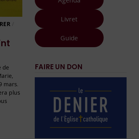
Livret
BRER
/
Guide
int
FAIRE UN DON
é de
arie,
9 mars.
era plus
ous