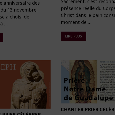
Sacrement, c’est reconna
e anniversaire des
présence réelle du Corp
 du 13 novembre,
Christ dans le pain cons
se a choisi de
moment de …
 à …
ADORATION
S
LIRE PLUS
DU
SAINT
SACREMENT
CE,
CHANTER PRIER CÉLÉ
 PRIER CÉLÉBRER