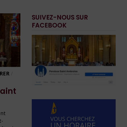
SUIVEZ-NOUS SUR
FACEBOOK
BRER
/
aint
int
t-