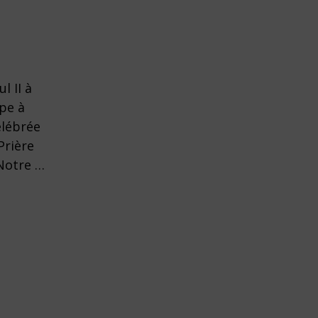
l II à
pe à
élébrée
Prière
 Notre …