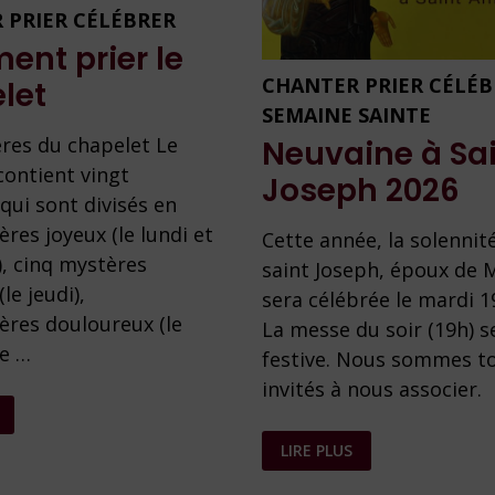
 PRIER CÉLÉBRER
nt prier le
CHANTER PRIER CÉLÉ
let
SEMAINE SAINTE
res du chapelet Le
Neuvaine à Sa
contient vingt
Joseph 2026
qui sont divisés en
res joyeux (le lundi et
Cette année, la solennit
), cinq mystères
saint Joseph, époux de M
le jeudi),
sera célébrée le mardi 1
ères douloureux (le
La messe du soir (19h) s
le …
festive. Nous sommes t
invités à nous associer.
T
NEUVAINE
LIRE PLUS
À
SAINT
JOSEPH