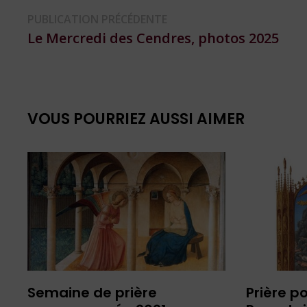
Navigation
Publication
PUBLICATION PRÉCÉDENTE
précédente :
Le Mercredi des Cendres, photos 2025
de
l’article
VOUS POURRIEZ AUSSI AIMER
Semaine de prière
Prière p