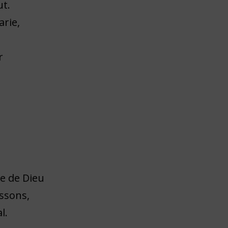
ut.
arie,
r
e de Dieu
ssons,
l.