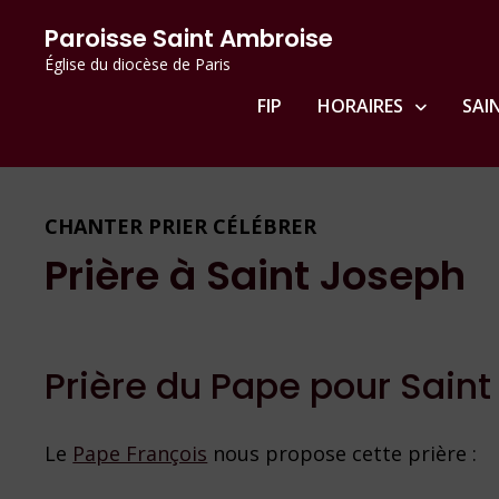
Passer
principal
Paroisse Saint Ambroise
au
Église du diocèse de Paris
contenu
FIP
HORAIRES
SAI
CHANTER PRIER CÉLÉBRER
Prière à Saint Joseph
Prière du Pape pour Sain
Le
Pape François
nous propose cette prière :