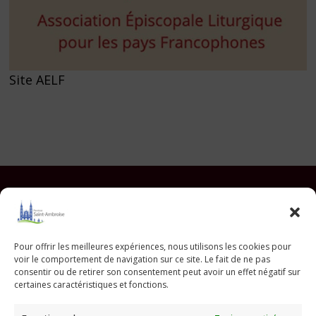
Site AELF
Facebook
Instagram
YouTube
Pinterest
TikTok
E-mail
Pour offrir les meilleures expériences, nous utilisons les cookies pour
voir le comportement de navigation sur ce site. Le fait de ne pas
Paroisse Saint Ambroise
consentir ou de retirer son consentement peut avoir un effet négatif sur
33 avenue Parmentier - 75011 Paris
certaines caractéristiques et fonctions.
paroisse@saint-ambroise.com