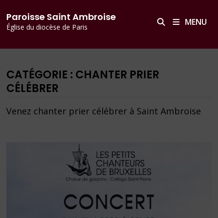
Passer
principal
Paroisse Saint Ambroise
au
MENU
Église du diocèse de Paris
contenu
CATÉGORIE :
CHANTER PRIER
CÉLÉBRER
Venez chanter prier célébrer à Saint Ambroise