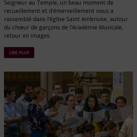
Seigneur au Temple, un beau moment de
recueillement et d’émerveillement nous a
rassemblé dans l’église Saint Ambroise, autour
du chœur de garçons de l’Académie Musicale,
retour en images.
MUSIQUE
LIRE PLUS
ET
CHANTS
SACRÉS
–
PHOTOS
DU
CONCERT