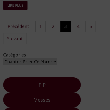
PRIÈRE
LIRE PLUS
DU
CHAPELET
DE
LA
MISÉRICORDE
Pagination
Précédent
1
2
3
4
5
des
Suivant
publications
Catégories
FIP
Messes