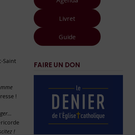
Livret
Guide
t-Saint
FAIRE UN DON
 comme
resse !
rger…
éricorde
citez !