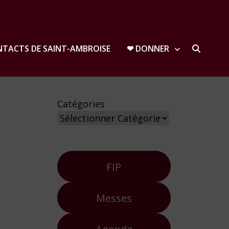
TACTS DE SAINT-AMBROISE
❤︎ DONNER
Catégories
s
FIP
Messes
Agenda