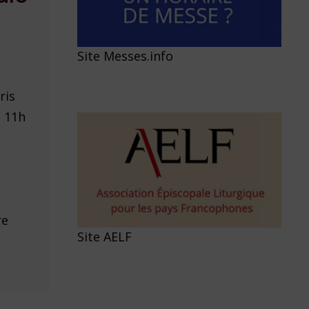
Site Messes.info
ris
à 11h
re
Site AELF