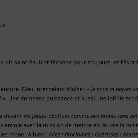
 ?
 dit saint Paul) et féconde pour toujours, et l’Espri
 encore. Dieu interpelant Moïse : «
je vous ai portés
oi
». Une immense puissance et aussi une infinie tend
te devant
les foules abattues comme des brebis sans be
s envoie avec la mission de mettre en œuvre la mis
 les mener à bien :
Allez ! Proclamez ! Guérissez ! Ressus