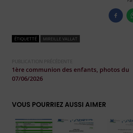
Par
ÉTIQUETTÉ
MIREILLE VALLAT
Navigation
Publication
PUBLICATION PRÉCÉDENTE
précédente :
1ère communion des enfants, photos du
de
07/06/2026
l’article
VOUS POURRIEZ AUSSI AIMER