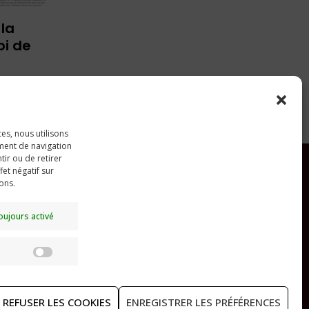
 la
oi de
ces, nous utilisons
ment de navigation
tir ou de retirer
et négatif sur
ions.
RECHERCHER
oujours activé
Statistiques
REFUSER LES COOKIES
ENREGISTRER LES PRÉFÉRENCES