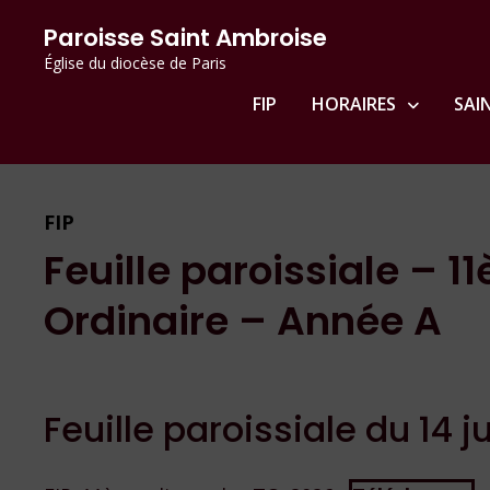
Passer
principal
Paroisse Saint Ambroise
au
Église du diocèse de Paris
contenu
FIP
HORAIRES
SAI
FIP
Feuille paroissiale –
Ordinaire – Année A
Feuille paroissiale du 14 j