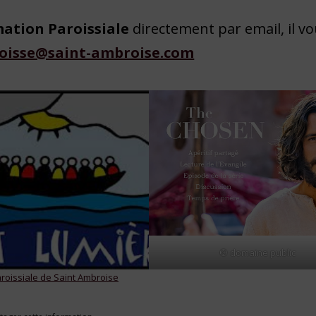
mation Paroissiale
directement par email, il v
oisse@saint-ambroise.com
© domaine public
aroissiale de Saint Ambroise