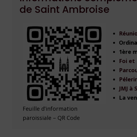
de Saint Ambroise
Réunio
Ordina
1ère 
Foi et
Parco
Péler
JMJ à 
La ven
Feuille d’information
paroissiale – QR Code