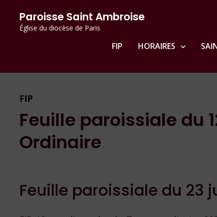
Passer
principal
Paroisse Saint Ambroise
au
Église du diocèse de Paris
contenu
FIP
HORAIRES
SAI
FIP
Feuille paroissiale d
Ordinaire
Feuille paroissiale du 23 