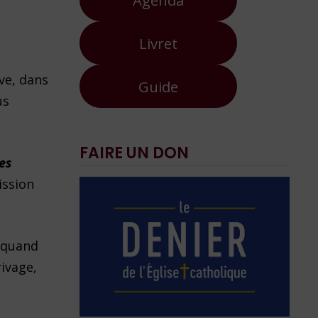
Livret
ve, dans
Guide
us
FAIRE UN DON
es
ission
 quand
rivage,