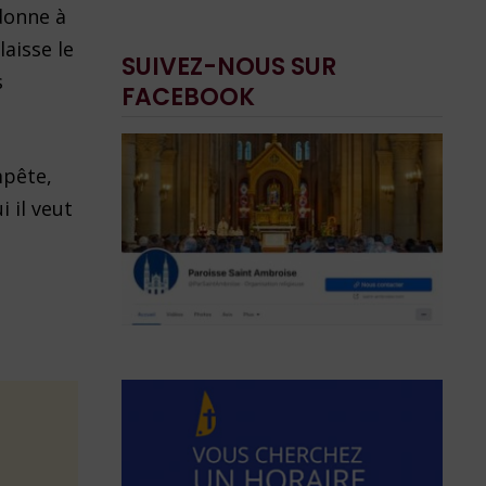
 donne à
laisse le
SUIVEZ-NOUS SUR
s
FACEBOOK
mpête,
i il veut
e