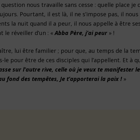
uestion nous travaille sans cesse : quelle place je
ours. Pourtant, il est là, il ne s’impose pas, il nous 
nts la nuit quand il a peur, il nous appelle à être se
 le réveiller d’un : «
Abba Père, j’ai peur
» !
aître, lui être familier ; pour que, au temps de la te
-le pour être de ces disciples qui l’appellent. Et à qu
sse sur l’autre rive, celle où je veux te manifester l
 fond des tempêtes, Je t’apporterai la paix !
»