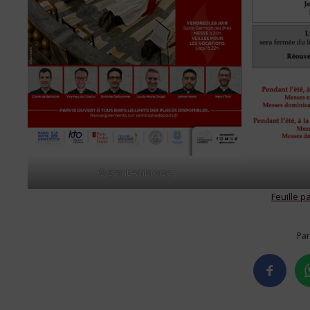
© Saint Ambroise
Feuille p
Par