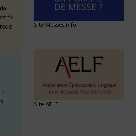
 de
entrée
Site Messes.info
redis
 du
es
Site AELF