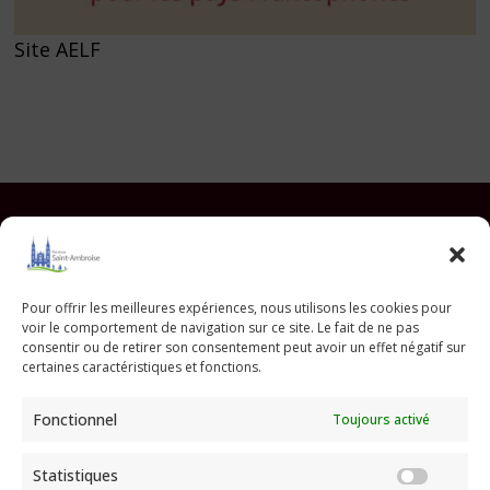
Site AELF
Facebook
Instagram
YouTube
Pinterest
TikTok
E-mail
Pour offrir les meilleures expériences, nous utilisons les cookies pour
voir le comportement de navigation sur ce site. Le fait de ne pas
Paroisse Saint Ambroise
consentir ou de retirer son consentement peut avoir un effet négatif sur
33 avenue Parmentier - 75011 Paris
certaines caractéristiques et fonctions.
paroisse@saint-ambroise.com
Fonctionnel
Toujours activé
Tel :
01 43 55 56 18
Statistiques
Statis