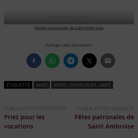
© Saint-Vincent de Paul
Feuille paroissiale de Saint Ambroise
Partager cette information
ÉTIQUETTÉ
ABBÉ
ARMEL D’HARCOURT, ABBÉ
Navigation
Publication
P
PUBLICATION PRÉCÉDENTE
PUBLICATION SUIVANTE
précédente :
s
Priez pour les
Fêtes patronales de
de
vocations
Saint Ambroise
l’article