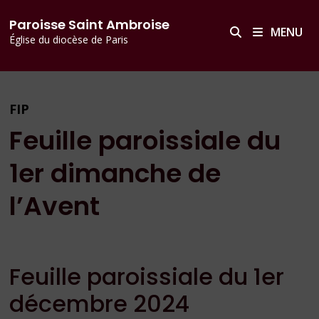
Passer
principal
Paroisse Saint Ambroise
au
MENU
Église du diocèse de Paris
contenu
FIP
Feuille paroissiale du
1er dimanche de
l’Avent
Feuille paroissiale du 1er
décembre 2024