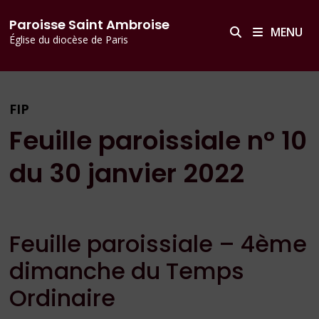
Passer
principal
Paroisse Saint Ambroise
au
MENU
Église du diocèse de Paris
contenu
FIP
Feuille paroissiale n° 10
du 30 janvier 2022
Feuille paroissiale – 4ème
dimanche du Temps
Ordinaire