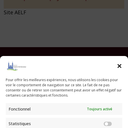
Site AELF
Facebook
Instagram
YouTube
Pinterest
TikTok
E-mail
Pour offrir les meilleures expériences, nous utilisons les cookies pour
voir le comportement de navigation sur ce site. Le fait de ne pas
Paroisse Saint Ambroise
consentir ou de retirer son consentement peut avoir un effet négatif sur
33 avenue Parmentier - 75011 Paris
certaines caractéristiques et fonctions.
paroisse@saint-ambroise.com
Fonctionnel
Toujours activé
Tel :
01 43 55 56 18
Statistiques
Statis