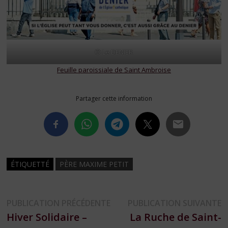
© Le DENIER
Feuille paroissiale de Saint Ambroise
Partager cette information
ÉTIQUETTÉ
PÈRE MAXIME PETIT
Navigation
Publication
P
PUBLICATION PRÉCÉDENTE
PUBLICATION SUIVANTE
précédente :
s
Hiver Solidaire –
La Ruche de Saint-
de