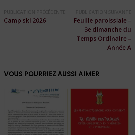
Navigation
Publication
P
PUBLICATION PRÉCÉDENTE
PUBLICATION SUIVANTE
précédente :
s
Camp ski 2026
Feuille paroissiale –
de
3e dimanche du
l’article
Temps Ordinaire –
Année A
VOUS POURRIEZ AUSSI AIMER