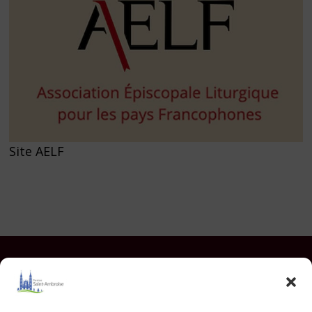
Site AELF
Facebook
Instagram
YouTube
Pinterest
TikTok
E-mail