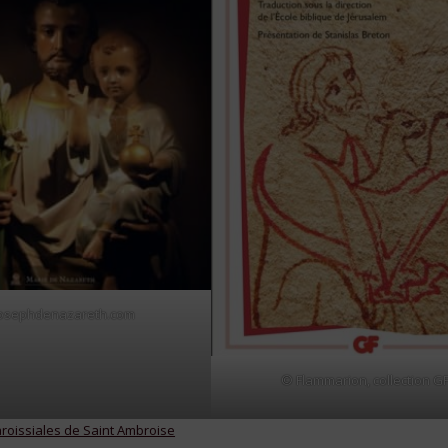
osephdenazareth.com
© Flammarion, collection G
aroissiales de Saint Ambroise