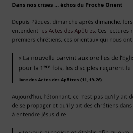
Dans nos crises … échos du Proche Orient
Depuis Pâques, dimanche après dimanche, lors d
entendent
les Actes des Apôtres
. Ces lectures 
premiers chrétiens, ces orientaux qui nous ont é
« La nouvelle parvint aux oreilles de l’Eg
ère
pour la 1
fois, les disciples reçurent l
livre des Actes des Apôtres (11, 19-26)
Aujourd’hui, l’étonnant, ce n’est pas qu’il y ai
de se propager et qu’il y ait des chrétiens dan
à entendre Jésus dire :
« Je vous ai choisis et établis afin que vo