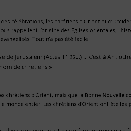
es célébrations, les chrétiens d’Orient et d’Occide
nous rappellent l’origine des Églises orientales, l’his
vangélisés. Tout n’a pas été facile !
lise de Jérusalem (Actes 11’22…) … c’est à Antioch
e nom de chrétiens »
t des chrétiens d’Orient, mais que la Bonne Nouvelle c
s le monde entier. Les chrétiens d’Orient ont été les
us alliez, que vous portiez du fruit et que votre f