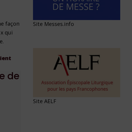
ne façon
Site Messes.info
ux qui
e.
ient
le de
Site AELF