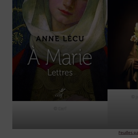
© j
© Cerf
Feuilles p