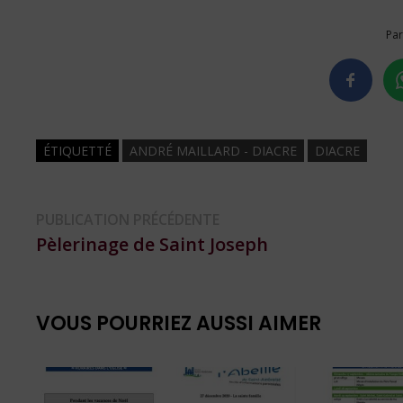
Par
ÉTIQUETTÉ
ANDRÉ MAILLARD - DIACRE
DIACRE
Navigation
Publication
PUBLICATION PRÉCÉDENTE
précédente :
Pèlerinage de Saint Joseph
de
l’article
VOUS POURRIEZ AUSSI AIMER