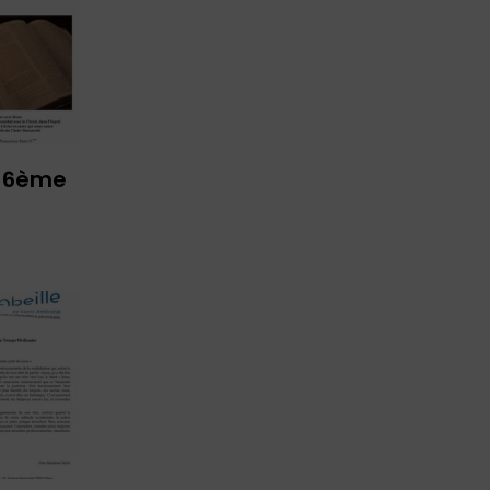
u 6ème