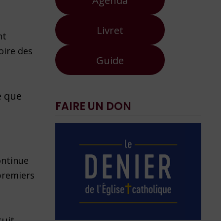
Livret
nt
toire des
Guide
e que
FAIRE UN DON
ontinue
 premiers
ruit