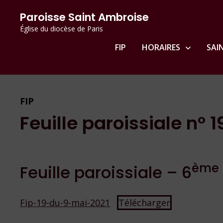
Passer
principal
Paroisse Saint Ambroise
au
Église du diocèse de Paris
contenu
FIP
HORAIRES
SAI
FIP
Feuille paroissiale n° 
ème
Feuille paroissiale – 6
Fip-19-du-9-mai-2021
Télécharger