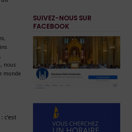
SUIVEZ-NOUS SUR
FACEBOOK
ns,
ins
,
s, nous
tre monde
 c’est