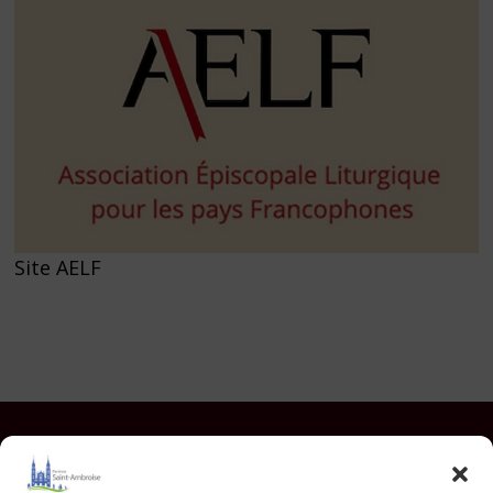
Site AELF
Facebook
Instagram
YouTube
Pinterest
TikTok
E-mail