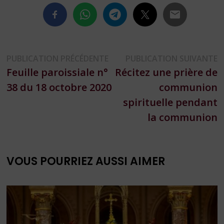
Navigation
Publication
P
PUBLICATION PRÉCÉDENTE
PUBLICATION SUIVANTE
précédente :
s
Feuille paroissiale n°
Récitez une prière de
de
38 du 18 octobre 2020
communion
l’article
spirituelle pendant
la communion
VOUS POURRIEZ AUSSI AIMER