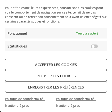
Pour offrir les meilleures expériences, nous utilisons les cookies pour
voir le comportement de navigation sur ce site. Le fait de ne pas
Paroisse Saint Ambroise
consentir ou de retirer son consentement peut avoir un effet négatif sur
33 avenue Parmentier - 75011 Paris
certaines caractéristiques et fonctions.
paroisse@saint-ambroise.com
Fonctionnel
Toujours activé
Tel :
01 43 55 56 18
Statistiques
Statis
ACCEPTER LES COOKIES
RECHERCHER
REFUSER LES COOKIES
ENREGISTRER LES PRÉFÉRENCES
Copyright © 2026 Paroisse Saint Ambroise
Politique de confidentialité –
Politique de confidentialité –
Politique de confidentialité – Mentions légales
Mentions légales
Mentions légales