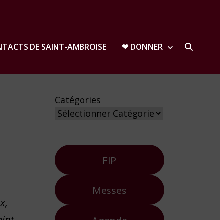
TACTS DE SAINT-AMBROISE
❤︎ DONNER
Catégories
FIP
Messes
x,
aint
Agenda