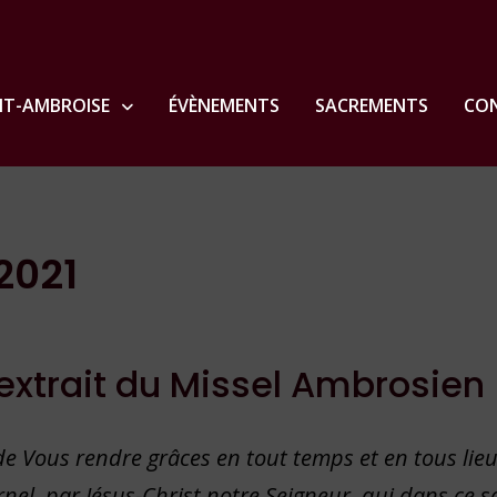
NT-AMBROISE
ÉVÈNEMENTS
SACREMENTS
CON
2021
extrait du Missel Ambrosien
, de Vous rendre grâces en tout temps et en tous lieu
rnel, par Jésus-Christ notre Seigneur, qui dans ce s