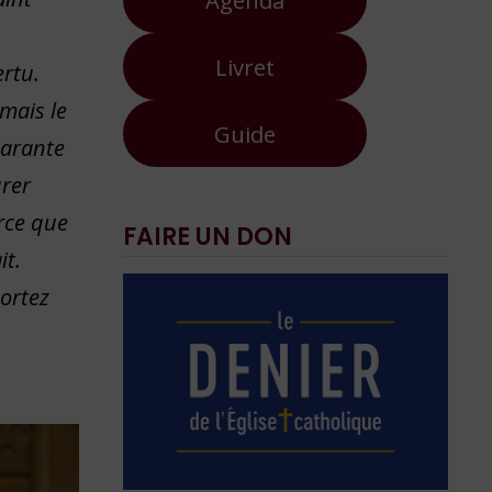
Livret
ertu.
mais le
Guide
uarante
urer
arce que
FAIRE UN DON
it.
ortez