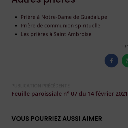
Prière à Notre-Dame de Guadalupe
Prière de communion spirituelle
Les prières à Saint Ambroise
Par
Navigation
Publication
PUBLICATION PRÉCÉDENTE
précédente :
Feuille paroissiale n° 07 du 14 février 202
de
l’article
VOUS POURRIEZ AUSSI AIMER