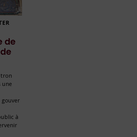
ITER
e de
 de
atron
s une
t gouver
ublic à
ervenir