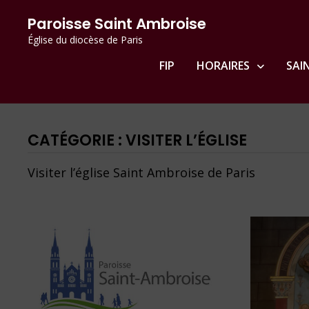
Passer
principal
Paroisse Saint Ambroise
au
Église du diocèse de Paris
contenu
FIP
HORAIRES
SAI
CATÉGORIE :
VISITER L’ÉGLISE
Visiter l’église Saint Ambroise de Paris