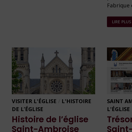
Fabrique
TRAVAUX
LIRE PLUS
DE
LA
CHAPELLE
DU
CALVAIRE
VISITER L'ÉGLISE
/
L'HISTOIRE
SAINT A
DE L’ÉGLISE
L'ÉGLISE
Histoire de l’église
Tréso
Saint-Ambroise
Saint