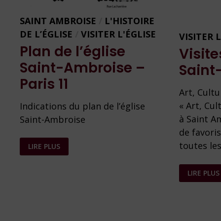
SAINT AMBROISE
/
L'HISTOIRE
DE L’ÉGLISE
/
VISITER L'ÉGLISE
VISITER 
Plan de l’église
Visit
Saint-Ambroise –
Saint
Paris 11
Art, Cultu
« Art, Cul
Indications du plan de l’église
à Saint A
Saint-Ambroise
de favoris
PLAN
toutes les
LIRE PLUS
DE
L’ÉGLISE
SAINT-
VISITES
AMBROISE
LIRE PLUS
GUIDÉES
–
DE
PARIS
SAINT-
11
AMBROIS