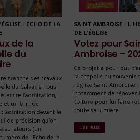
L'ÉGLISE
/
ECHO DE LA
SAINT AMBROISE
/
L'H
E
DE L’ÉGLISE
ux de la
Votez pour Sai
lle du
Ambroise – 20
ire
Ce projet a pour but d’e
la chapelle du souvenir 
re tranche des travaux
l’église Saint-Ambroise : i
pelle du Calvaire nous
notamment de rénover 
sis entre l’admiration,
toiture pour lui faire re
e et un brin de
toute sa lumière.
 : admiration devant le
ouï de précision qu’on
VOTEZ
LIRE PLUS
estaurateurs (un
POUR
SAINT
numéro de l’Echo de la
AMBROISE