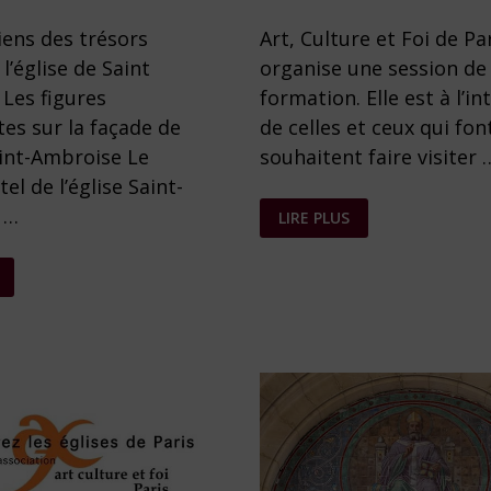
iens des trésors
Art, Culture et Foi de Pa
l’église de Saint
organise une session de
Les figures
formation. Elle est à l’in
es sur la façade de
de celles et ceux qui fon
aint-Ambroise Le
souhaitent faire visiter 
el de l’église Saint-
VISITE
 …
LIRE PLUS
DE
L’ÉGLISE
SAINT-
AMBROISE
E