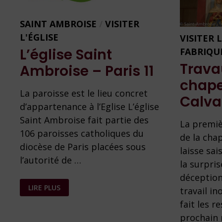
SAINT AMBROISE
/
VISITER
L'ÉGLISE
VISITER 
L’église Saint
FABRIQU
Trava
Ambroise – Paris 11
chape
La paroisse est le lieu concret
Calva
d’appartenance à l’Eglise L’église
Saint Ambroise fait partie des
La premiè
106 paroisses catholiques du
de la cha
diocèse de Paris placées sous
laisse sai
l’autorité de …
la surpris
déception
L’ÉGLISE
LIRE PLUS
travail in
SAINT
AMBROISE
fait les r
–
PARIS
prochain 
11