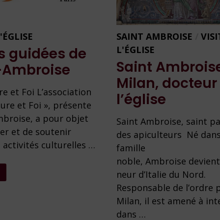
SAINT AMBROISE
/
VIS
L'ÉGLISE
L'ÉGLISE
es guidées de
Saint Ambrois
-Ambroise
Milan, docteur
re et Foi L’association
l’église
ture et Foi », présente
mbroise, a pour objet
Saint Ambroise, saint p
er et de soutenir
des apiculteurs Né dan
 activités culturelles …
famille
noble, Ambroise devien
neur d’Italie du Nord.
Responsable de l’ordre p
E
Milan, il est amené à int
dans …