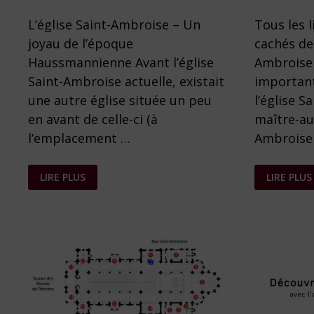
L’église Saint-Ambroise – Un
Tous les l
joyau de l’époque
cachés de 
Haussmannienne Avant l’église
Ambroise 
Saint-Ambroise actuelle, existait
important
une autre église située un peu
l’église S
en avant de celle-ci (à
maître-aut
l’emplacement …
Ambroise
HISTOIRE
TRÉSORS
LIRE PLUS
LIRE PLUS
DE
CACHÉS
L’ÉGLISE
DE
SAINT-
SAINT-
AMBROISE
AMBROIS