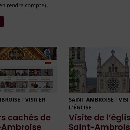
–
 en rendra compte)…
2022
MBROISE
/
VISITER
SAINT AMBROISE
/
VIS
L'ÉGLISE
rs cachés de
Visite de l’égli
-Ambroise
Saint-Ambroi