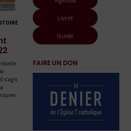
Livret
ISTOIRE
Guide
nt
22
FAIRE UN DON
mbellir
de
l s’agit
la
trouver