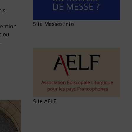
ris
Site Messes.info
tention
t ou
…
Site AELF