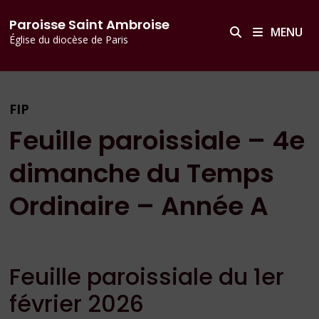
Passer
principal
Paroisse Saint Ambroise
au
MENU
Église du diocèse de Paris
contenu
FIP
Feuille paroissiale – 4e
dimanche du Temps
Ordinaire – Année A
Feuille paroissiale du 1er
février 2026