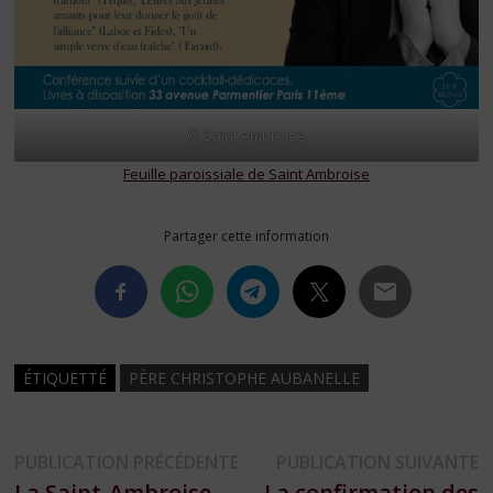
© Saint Ambroise
Feuille paroissiale de Saint Ambroise
Partager cette information
ÉTIQUETTÉ
PÈRE CHRISTOPHE AUBANELLE
Navigation
Publication
P
PUBLICATION PRÉCÉDENTE
PUBLICATION SUIVANTE
précédente :
s
La Saint-Ambroise
La confirmation des