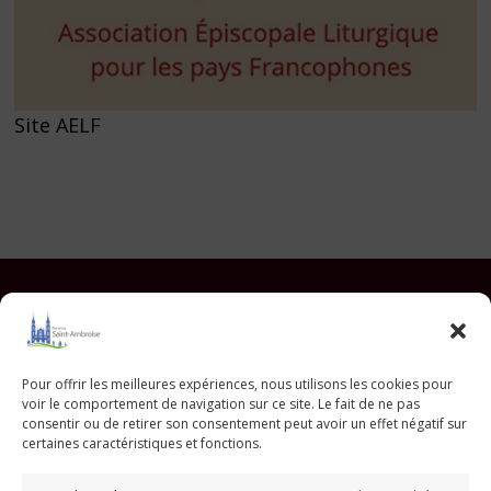
Site AELF
Facebook
Instagram
YouTube
Pinterest
TikTok
E-mail
Pour offrir les meilleures expériences, nous utilisons les cookies pour
voir le comportement de navigation sur ce site. Le fait de ne pas
Paroisse Saint Ambroise
consentir ou de retirer son consentement peut avoir un effet négatif sur
33 avenue Parmentier - 75011 Paris
certaines caractéristiques et fonctions.
paroisse@saint-ambroise.com