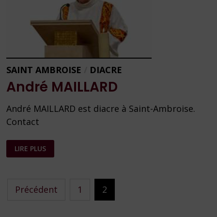
SAINT AMBROISE
/
DIACRE
André MAILLARD
André MAILLARD est diacre à Saint-Ambroise.
Contact
ANDRÉ
LIRE PLUS
MAILLARD
Pagination
Précédent
1
2
des