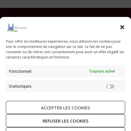
Facebook
Instagram
YouTube
Pinterest
TikTok
E-mail
Pour offrir les meilleures expériences, nous utilisons les cookies pour
voir le comportement de navigation sur ce site. Le fait de ne pas
Paroisse Saint Ambroise
consentir ou de retirer son consentement peut avoir un effet négatif sur
33 avenue Parmentier - 75011 Paris
certaines caractéristiques et fonctions.
paroisse@saint-ambroise.com
Fonctionnel
Toujours activé
Tel :
01 43 55 56 18
Statistiques
Statis
ACCEPTER LES COOKIES
RECHERCHER
REFUSER LES COOKIES