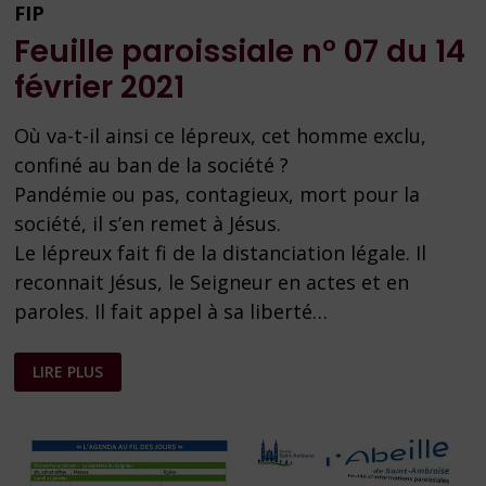
FIP
Feuille paroissiale n° 07 du 14
février 2021
Où va-t-il ainsi ce lépreux, cet homme exclu,
confiné au ban de la société ?
Pandémie ou pas, contagieux, mort pour la
société, il s’en remet à Jésus.
Le lépreux fait fi de la distanciation légale. Il
reconnait Jésus, le Seigneur en actes et en
paroles. Il fait appel à sa liberté…
FEUILLE
LIRE PLUS
PAROISSIALE
N°
07
DU
14
FÉVRIER
2021