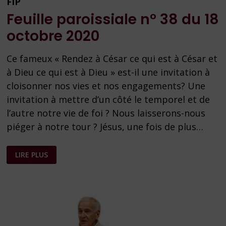
FIP
Feuille paroissiale n° 38 du 18
octobre 2020
Ce fameux « Rendez à César ce qui est à César et
à Dieu ce qui est à Dieu » est-il une invitation à
cloisonner nos vies et nos engagements? Une
invitation à mettre d’un côté le temporel et de
l’autre notre vie de foi ? Nous laisserons-nous
piéger à notre tour ? Jésus, une fois de plus…
FEUILLE
LIRE PLUS
PAROISSIALE
N°
38
DU
18
OCTOBRE
2020