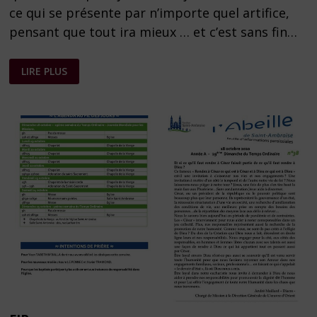
ce qui se présente par n’importe quel artifice,
pensant que tout ira mieux … et c’est sans fin…
FEUILLE
LIRE PLUS
PAROISSIALE
N°
02
DU
10
JANVIER
2021