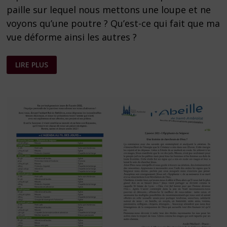
paille sur lequel nous mettons une loupe et ne
voyons qu’une poutre ? Qu’est-ce qui fait que ma
vue déforme ainsi les autres ?
FEUILLE
LIRE PLUS
PAROISSIALE
N°
14
DU
27
FÉVRIER
2022