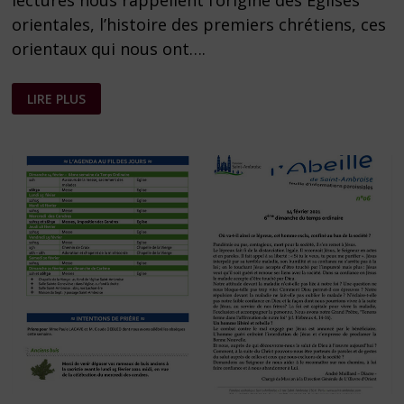
lectures nous rappellent l’origine des Églises
orientales, l’histoire des premiers chrétiens, ces
orientaux qui nous ont….
FEUILLE
LIRE PLUS
PAROISSIALE
N°
19
DU
9
MAI
2021