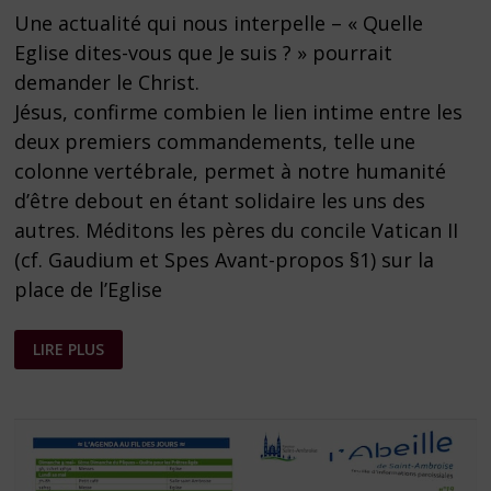
Une actualité qui nous interpelle – « Quelle
Eglise dites-vous que Je suis ? » pourrait
demander le Christ.
Jésus, confirme combien le lien intime entre les
deux premiers commandements, telle une
colonne vertébrale, permet à notre humanité
d’être debout en étant solidaire les uns des
autres. Méditons les pères du concile Vatican II
(cf. Gaudium et Spes Avant-propos §1) sur la
place de l’Eglise
FEUILLE
LIRE PLUS
PAROISSIALE
N°
44
DU
31
OCTOBRE
2021