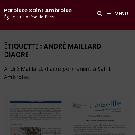
Passer
principal
Paroisse Saint Ambroise
au
MENU
Église du diocèse de Paris
contenu
ÉTIQUETTE :
ANDRÉ MAILLARD –
DIACRE
André Maillard, diacre permanent à Saint
Ambroise