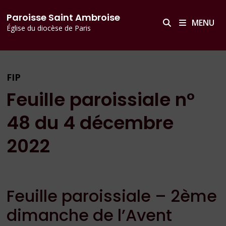
Passer
principal
Paroisse Saint Ambroise
au
MENU
Église du diocèse de Paris
contenu
FIP
Feuille paroissiale n°
48 du 4 décembre
2022
Feuille paroissiale – 2ème
dimanche de l’Avent