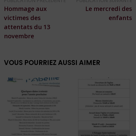
Navigation
PUBLICATION PRÉCÉDENTE
PUBLICATION SUIVANTE
précédente :
s
Hommage aux
Le mercredi des
de
victimes des
enfants
l’article
attentats du 13
novembre
VOUS POURRIEZ AUSSI AIMER