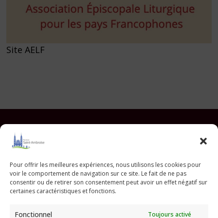
Site AELF
Facebook
Instagram
YouTube
Pinterest
TikTok
E-mail
Pour offrir les meilleures expériences, nous utilisons les cookies pour
voir le comportement de navigation sur ce site. Le fait de ne pas
Paroisse Saint Ambroise
consentir ou de retirer son consentement peut avoir un effet négatif sur
33 avenue Parmentier - 75011 Paris
certaines caractéristiques et fonctions.
paroisse@saint-ambroise.com
Fonctionnel
Toujours activé