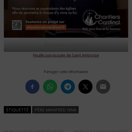
© Chantiers du Cardinal
Feuille paroissiale de Saint Ambroise
Partager cette information
ÉTIQUETTÉ
PÈRE MANFRED NNA
Publication
P