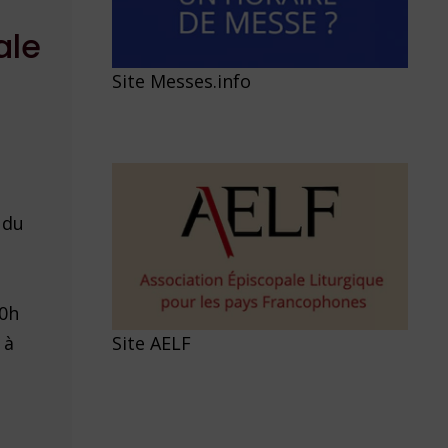
ale
Site Messes.info
 du
20h
Site AELF
 à