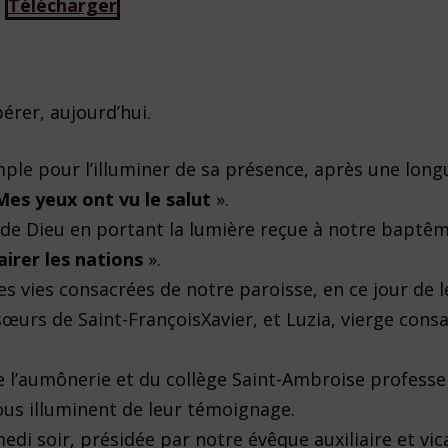
Télécharger
érer, aujourd’hui.
mple pour l’illuminer de sa présence, après une long
Mes yeux ont vu le salut
».
de Dieu en portant la lumière reçue à notre baptêm
airer les nations
».
es vies consacrées de notre paroisse, en ce jour de l
 sœurs de Saint-FrançoisXavier, et Luzia, vierge cons
de l’aumônerie et du collège Saint-Ambroise professe
ous illuminent de leur témoignage.
di soir, présidée par notre évêque auxiliaire et vic