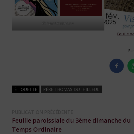
© Saint Ambroise
Feuille p
Par
ÉTIQUETTÉ
PÈRE THOMAS DUTHILLEUL
Navigation
Publication
PUBLICATION PRÉCÉDENTE
précédente :
Feuille paroissiale du 3ème dimanche du
de
Temps Ordinaire