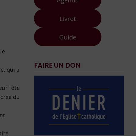
Livret
Guide
ue
FAIRE UN DON
e, qui a
eur fête
acrée du
nt
aire