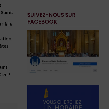
t
 Saint.
SUIVEZ-NOUS SUR
FACEBOOK
r à la
ation.
hètes
aint
ieu !