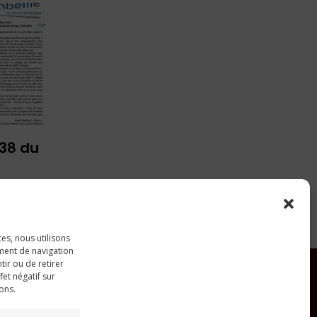
 38 du
ces, nous utilisons
ment de navigation
tir ou de retirer
et négatif sur
ions.
RECHERCHER