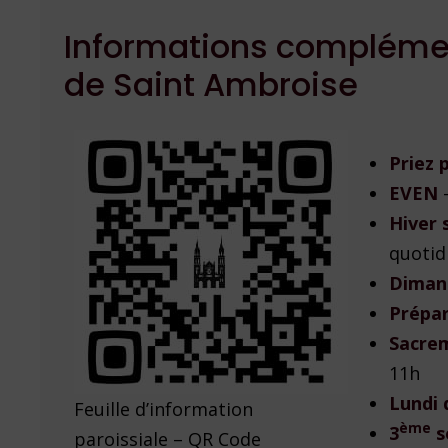
Informations complément
de Saint Ambroise
Priez 
EVEN
Hiver 
quotid
Diman
Prépar
Sacrem
11h
Lundi 
Feuille d’information
ème
3
s
paroissiale – QR Code