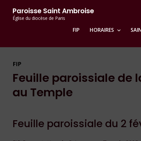
Passer
principal
Paroisse Saint Ambroise
au
Église du diocèse de Paris
contenu
FIP
HORAIRES
SAI
FIP
Feuille paroissiale de
au Temple
Feuille paroissiale du 2 f