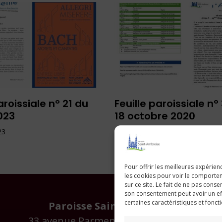
aroissiale n° 21 du
Feuille paroissiale n°
023
18 octobre 2020
23
16 octobre 2020
Pour offrir les meilleures expérien
les cookies pour voir le comporte
sur ce site. Le fait de ne pas consen
son consentement peut avoir un eff
certaines caractéristiques et fonct
Paroisse Saint Ambroise
33 avenue Parmentier - 75011 Paris