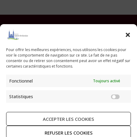
Facebook
Instagram
YouTube
Pinterest
TikTok
E-mail
Pour offrir les meilleures expériences, nous utilisons les cookies pour
voir le comportement de navigation sur ce site. Le fait de ne pas
Paroisse Saint Ambroise
consentir ou de retirer son consentement peut avoir un effet négatif sur
33 avenue Parmentier - 75011 Paris
certaines caractéristiques et fonctions.
paroisse@saint-ambroise.com
Fonctionnel
Toujours activé
Tel :
01 43 55 56 18
Statistiques
Statis
ACCEPTER LES COOKIES
RECHERCHER
REFUSER LES COOKIES