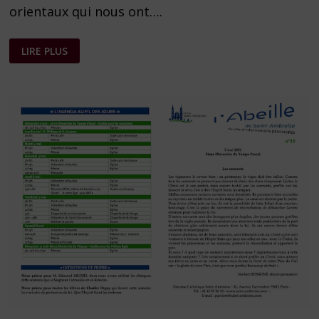
orientaux qui nous ont….
FEUILLE
LIRE PLUS
PAROISSIALE
N°
19
DU
9
MAI
2021