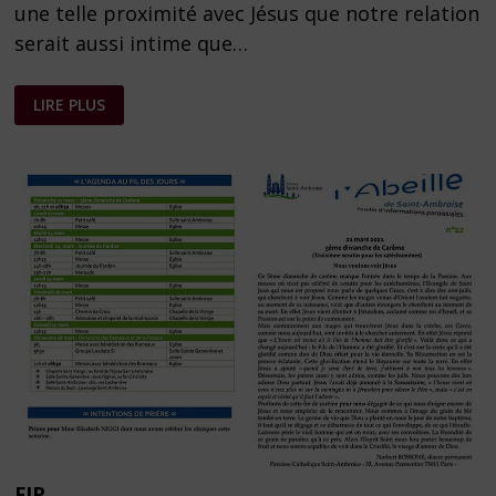
une telle proximité avec Jésus que notre relation
serait aussi intime que…
FEUILLE
LIRE PLUS
PAROISSIALE
N°
17
DU
25
AVRIL
2021
FIP