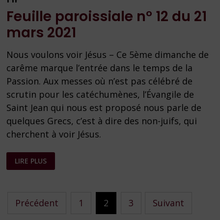
Feuille paroissiale n° 12 du 21
mars 2021
Nous voulons voir Jésus – Ce 5ème dimanche de
carême marque l’entrée dans le temps de la
Passion. Aux messes où n’est pas célébré de
scrutin pour les catéchumènes, l’Évangile de
Saint Jean qui nous est proposé nous parle de
quelques Grecs, c’est à dire des non-juifs, qui
cherchent à voir Jésus.
FEUILLE
LIRE PLUS
PAROISSIALE
N°
12
DU
21
Pagination
MARS
Précédent
1
2
3
Suivant
2021
des