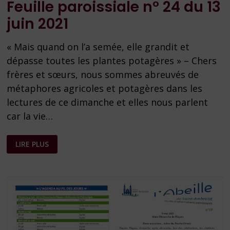
Feuille paroissiale n° 24 du 13
juin 2021
« Mais quand on l’a semée, elle grandit et
dépasse toutes les plantes potagères » – Chers
frères et sœurs, nous sommes abreuvés de
métaphores agricoles et potagères dans les
lectures de ce dimanche et elles nous parlent
car la vie…
FEUILLE
LIRE PLUS
PAROISSIALE
N°
24
DU
13
JUIN
2021