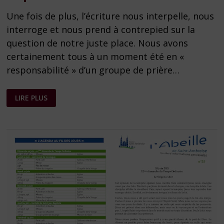
Une fois de plus, l’écriture nous interpelle, nous
interroge et nous prend à contrepied sur la
question de notre juste place. Nous avons
certainement tous à un moment été en «
responsabilité » d’un groupe de prière…
FEUILLE
LIRE PLUS
PAROISSIALE
N°
38
DU
19
SEPTEMBRE
2021