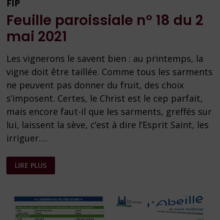
FIP
Feuille paroissiale n° 18 du 2
mai 2021
Les vignerons le savent bien : au printemps, la
vigne doit être taillée. Comme tous les sarments
ne peuvent pas donner du fruit, des choix
s’imposent. Certes, le Christ est le cep parfait,
mais encore faut-il que les sarments, greffés sur
lui, laissent la sève, c’est à dire l’Esprit Saint, les
irriguer….
FEUILLE
LIRE PLUS
PAROISSIALE
N°
18
DU
2
MAI
2021